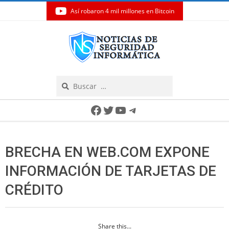
Así robaron 4 mil millones en Bitcoin
Skip
to
content
Search
Secondary
Facebook
Twitter
YouTube
Telegram
Navigation
Menu
BRECHA EN WEB.COM EXPONE
INFORMACIÓN DE TARJETAS DE
CRÉDITO
Share this...