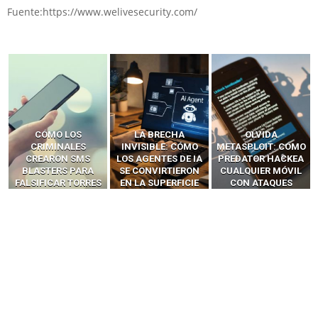
Fuente:https://www.welivesecurity.com/
LA BRECHA
OLVIDA
CÓMO LOS HACKERS
INVISIBLE: CÓMO
METASPLOIT: CÓMO
INTERCEPTAN OTPS
LOS AGENTES DE IA
PREDATOR HACKEA
Y LLAMADAS
SE CONVIRTIERON
CUALQUIER MÓVIL
MÓVILES SIN
EN LA SUPERFICIE
CON ATAQUES
‘HACKEAR’ — EL
DE ATAQUE MÁS
PUBLICITARIOS
INCREÍBLE PODER DE
PELIGROSA DE
CERO-CLIC
LOS SIM BOXES”
2025–2026