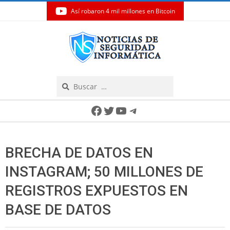
Así robaron 4 mil millones en Bitcoin
Skip
to
content
Search
Secondary
Facebook
Twitter
YouTube
Telegram
Navigation
Menu
BRECHA DE DATOS EN
INSTAGRAM; 50 MILLONES DE
REGISTROS EXPUESTOS EN
BASE DE DATOS