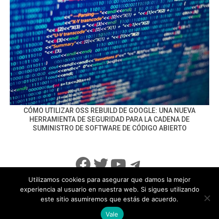
CÓMO UTILIZAR OSS REBUILD DE GOOGLE: UNA NUEVA
HERRAMIENTA DE SEGURIDAD PARA LA CADENA DE
SUMINISTRO DE SOFTWARE DE CÓDIGO ABIERTO
Facebook
Twitter
YouTube
Telegram
Utilizamos cookies para asegurar que damos la mejor
experiencia al usuario en nuestra web. Si sigues utilizando
este sitio asumiremos que estás de acuerdo.
info@noticiasseguridad.com
Política de Privacidad
Vale