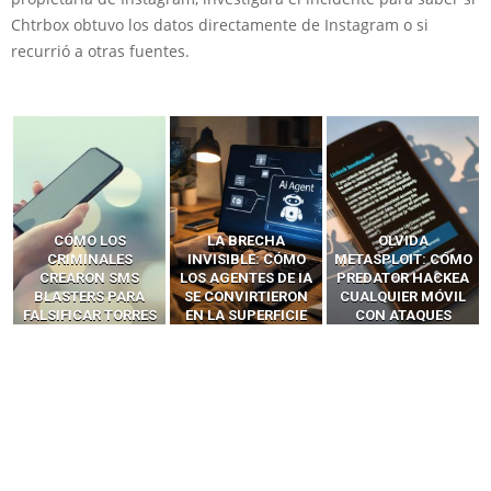
Chtrbox obtuvo los datos directamente de Instagram o si
recurrió a otras fuentes.
LA BRECHA
OLVIDA
CÓMO LOS HACKERS
INVISIBLE: CÓMO
METASPLOIT: CÓMO
INTERCEPTAN OTPS
LOS AGENTES DE IA
PREDATOR HACKEA
Y LLAMADAS
SE CONVIRTIERON
CUALQUIER MÓVIL
MÓVILES SIN
EN LA SUPERFICIE
CON ATAQUES
‘HACKEAR’ — EL
DE ATAQUE MÁS
PUBLICITARIOS
INCREÍBLE PODER DE
PELIGROSA DE
CERO-CLIC
LOS SIM BOXES”
2025–2026