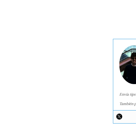
Envía tips
También p