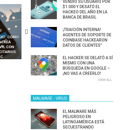
VENDIÓ SU USUARIO POR
$1.000 Y DESATÓ EL
HACKEO DEL AÑO EN LA
BANCA DE BRASIL
¡TRAICIÓN INTERNA!
AGENTES DE SOPORTE DE
CKERS
13 TÉCNICAS
CÓMO LOS HACKERS
COINBASE HACKEARON
OTPS Y
RIDÍCULAMENTE FÁCILES
MANIPULAN GITHUB
DATOS DE CLIENTES”
LES SIN
PARA HACKEAR Y EXPLOTAR
COPILOT DENTRO DE VS C
INCREÍBLE
NAVEGADORES DE IA
IM BOXES”
AGÉNTICA
EL HACKER SE DELATÓ A SÍ
MISMO CON UNA
BÚSQUEDA EN GOOGLE –
¡NO VAS A CREERLO!
VIEW ALL
MALWARE - VIRUS
EL MALWARE MÁS
PELIGROSO EN
LATINOAMÉRICA ESTÁ
SECUESTRANDO