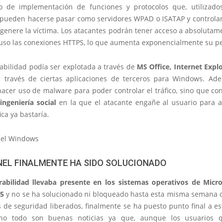
o de implementación de funciones y protocolos que, utilizad
, pueden hacerse pasar como servidores WPAD o ISATAP y controlar 
 genere la víctima. Los atacantes podrán tener acceso a absolutam
cluso las conexiones HTTPS, lo que aumenta exponencialmente su pe
abilidad podía ser explotada a través de
MS Office, Internet Expl
 través de ciertas aplicaciones de terceros para Windows. Ad
hacer uso de malware para poder controlar el tráfico, sino que c
ingeniería social
en la que el atacante engañe al usuario para a
ica ya bastaría.
EL FINALMENTE HA SIDO SOLUCIONADO
rabilidad llevaba presente en los sistemas operativos de Micr
5
y no se ha solucionado ni bloqueado hasta esta misma semana 
 de seguridad liberados, finalmente se ha puesto punto final a est
no todo son buenas noticias ya que, aunque los usuarios 