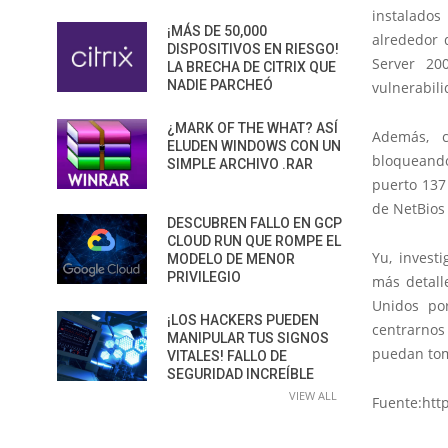
instalados
¡MÁS DE 50,000
alrededor 
DISPOSITIVOS EN RIESGO!
Server 20
LA BRECHA DE CITRIX QUE
NADIE PARCHEÓ
vulnerabil
¿MARK OF THE WHAT? ASÍ
Además, c
ELUDEN WINDOWS CON UN
bloqueando
SIMPLE ARCHIVO .RAR
puerto 137 
de NetBios 
DESCUBREN FALLO EN GCP
CLOUD RUN QUE ROMPE EL
Yu, invest
MODELO DE MENOR
PRIVILEGIO
más detall
Unidos po
¡LOS HACKERS PUEDEN
centrarnos
MANIPULAR TUS SIGNOS
puedan toma
VITALES! FALLO DE
SEGURIDAD INCREÍBLE
VIEW ALL
Fuente:htt