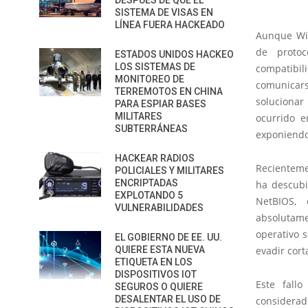
DESPUÉS DE QUE EL
SISTEMA DE VISAS EN
LÍNEA FUERA HACKEADO
Aunque Wi
de protoc
ESTADOS UNIDOS HACKEO
LOS SISTEMAS DE
compatibil
MONITOREO DE
comunicars
TERREMOTOS EN CHINA
solucionar
PARA ESPIAR BASES
MILITARES
ocurrido e
SUBTERRÁNEAS
exponiendo
HACKEAR RADIOS
Recienteme
POLICIALES Y MILITARES
ENCRIPTADAS
ha descubi
EXPLOTANDO 5
NetBIOS,
VULNERABILIDADES
absolutame
operativo s
EL GOBIERNO DE EE. UU.
QUIERE ESTA NUEVA
evadir cor
ETIQUETA EN LOS
DISPOSITIVOS IOT
Este fall
SEGUROS O QUIERE
DESALENTAR EL USO DE
considerad