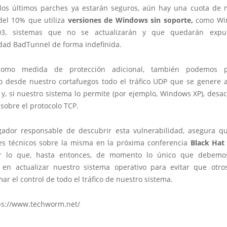
 los últimos parches ya estarán seguros, aún hay una cuota de
del 10% que utiliza
versiones de Windows sin soporte,
como Wi
03, sistemas que no se actualizarán y que quedarán expu
idad BadTunnel de forma indefinida.
omo medida de protección adicional, también podemos p
 desde nuestro cortafuegos todo el tráfico UDP que se genere a
y, si nuestro sistema lo permite (por ejemplo, Windows XP), desac
sobre el protocolo TCP.
igador responsable de descubrir esta vulnerabilidad, asegura que
es técnicos sobre la misma en la próxima conferencia
Black Hat
r lo que, hasta entonces, de momento lo único que debemo
 en actualizar nuestro sistema operativo para evitar que otro
r el control de todo el tráfico de nuestro sistema.
ps://www.techworm.net/