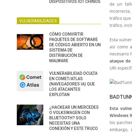
DISPOSITIVOS IOT CHINOS
de un fall
incorrecta
tráfico que
VULNERABILIDADES
tráfico, in
CÓMO CONVIRTIR
Esta vulner
PAQUETES DE SOFTWARE
DE CÓDIGO ABIERTO EN UN
así como a
SISTEMA DE
necesario 
DISTRIBUCIÓN DE
ataque de 
MALWARE
URI específ
VULNERABILIDAD OCULTA
EN COMET/ATLAS
(NAVEGADORES IA) QUE
LOS ATACANTES
EXPLOTAN
BADTUNN
¿HACKEAR UN MERCEDES
Esta vulne
O VOLKSWAGEN CON
Windows 9
BLUETOOTH? SOLO
los parches
NECESITAS UNA
CONEXIÓN Y ESTE TRUCO
embargo, 