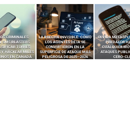
 INVISIBLE: CÓMO
OLVIDA METASPLOIT: CÓMO
CÓMO LOS HA
ENTES DE IA SE
PREDATOR HACKEA
INTERCEPTAN 
RTIERON EN LA
CUALQUIER MÓVIL CON
LLAMADAS MÓVI
IE DE ATAQUE MÁS
ATAQUES PUBLICITARIOS
‘HACKEAR’ — EL 
SA DE 2025–2026
CERO-CLIC
PODER DE LOS S