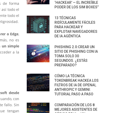
‘HACKEAR’ — EL INCREÍBLE
os de forma
PODER DE LOS SIM BOXES”
así todo el
ente todo el
13 TÉCNICAS
ligrosidad.
RIDÍCULAMENTE FÁCILES
PARA HACKEAR Y
EXPLOTAR NAVEGADORES
orer o Edge
,
DE IA AGÉNTICA
emás, no es
on
un simple
PHISHING 2.0:CREAR UN
SITIO DE PHISHING CON IA
cceder a la
TOMA SOLO 30
SEGUNDOS. ¿ESTÁS
PREPARADO?
CÓMO LA TÉCNICA
TOKENBREAK HACKEA LOS
FILTROS DE IA DE OPENAI,
ANTHROPIC Y GEMINI:
osoft desde
TUTORIAL PASO A PASO
cuando, con
e fallo. Sin
COMPARACIÓN DE LOS 8
MEJORES ASISTENTES DE
que tengan