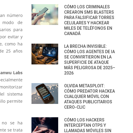
CÓMO LOS CRIMINALES
CREARON SMS BLASTERS
ran número
PARA FALSIFICAR TORRES
 a modo de
CELULARES Y HACKEAR
MILES DE TELÉFONOS EN
sarios para
CANADÁ
or evitar y
ue, como ha
LA BRECHA INVISIBLE:
 de 25 años
CÓMO LOS AGENTES DE IA
SE CONVIRTIERON EN LA
SUPERFICIE DE ATAQUE
MÁS PELIGROSA DE 2025–
anwu Labs
2026
pecialmente
OLVIDA METASPLOIT:
nitorizar
CÓMO PREDATOR HACKEA
del sistema
CUALQUIER MÓVIL CON
allo permite
ATAQUES PUBLICITARIOS
CERO-CLIC
CÓMO LOS HACKERS
 no se ha
INTERCEPTAN OTPS Y
te se trata
LLAMADAS MÓVILES SIN