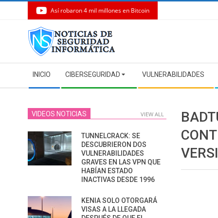
Así robaron 4 mil millones en Bitcoin
Skip
to
content
Secondary
INICIO
CIBERSEGURIDAD
VULNERABILIDADES
Navigation
Menu
BADT
VIDEOS NOTICIAS
VIEW ALL
CONT
TUNNELCRACK: SE
DESCUBRIERON DOS
VERS
VULNERABILIDADES
GRAVES EN LAS VPN QUE
HABÍAN ESTADO
INACTIVAS DESDE 1996
KENIA SOLO OTORGARÁ
VISAS A LA LLEGADA