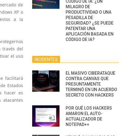
CÓDIGO DE IA: ¿UN
 mercado de
MILAGRO DE
ndows XP o
PRODUCTIVIDAD O UNA
PESADILLA DE
estos a la
SEGURIDAD? ¿SE PUEDE
PATENTAR UNA
APLICACIÓN BASADA EN
CÓDIGO DE IA?
rotegernos
 través del
tivar el uso
INCIDENTES
EL MASIVO CIBERATAQUE
 facilitará
CONTRA CANVAS QUE
PRESUNTAMENTE
de Estados
TERMINÓ EN UN ACUERDO
s hacer es
SECRETO CON HACKERS
s atacantes
POR QUÉ LOS HACKERS
AMARON EL AUTO-
ACTUALIZADOR DE
NOTEPAD++