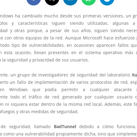
ndows ha cambiado mucho desde sus primeras versiones, un g
olos y características siguen siendo utilizadas, algunas
idad y otras porque, a pesar de sus años, siguen siendo nece
e con otros equipos de la red. Aunque Microsoft hace esfuerzos p
 todo tipo de vulnerabilidades, en ocasiones aparecen fallos q
n esta ocasión, llevan presentes en el sistema operativo más
 la seguridad y privacidad de sus usuarios.
nte, un grupo de investigadores de seguridad del laboratorio
Xu
erto un fallo de implementación de varios protocolos de red, es
 en Windows que podía permitir a cualquier atacante mo
nte todo el tráfico de red generado por cualquier usuario 
in ni siquiera estar dentro de la misma red local. Además, este f
tafuegos y otras medidas de seguridad.
o de seguridad, llamado
BadTunnel
debido a cómo funciona,
o como una vulnerabilidad propiamente dicha, sino que simplemen