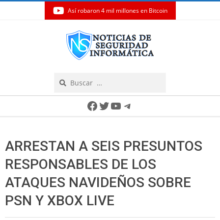
Así robaron 4 mil millones en Bitcoin
Skip
to
content
Search
Secondary
Facebook
Twitter
YouTube
Telegram
Navigation
Menu
ARRESTAN A SEIS PRESUNTOS
RESPONSABLES DE LOS
ATAQUES NAVIDEÑOS SOBRE
PSN Y XBOX LIVE