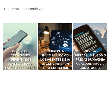
Fuente:https://atomix.vg/
LA BRECHA
OLVIDA
CÓMO LOS HACKERS
INVISIBLE: CÓMO
METASPLOIT: CÓMO
INTERCEPTAN OTPS
LOS AGENTES DE IA
PREDATOR HACKEA
Y LLAMADAS
SE CONVIRTIERON
CUALQUIER MÓVIL
MÓVILES SIN
EN LA SUPERFICIE
CON ATAQUES
‘HACKEAR’ — EL
DE ATAQUE MÁS
PUBLICITARIOS
INCREÍBLE PODER DE
PELIGROSA DE
CERO-CLIC
LOS SIM BOXES”
2025–2026