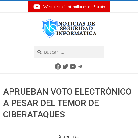
Así robaron 4 mil millones en Bitcoin
Skip
to
content
Search
Secondary
Facebook
Twitter
YouTube
Telegram
Navigation
Menu
APRUEBAN VOTO ELECTRÓNICO
A PESAR DEL TEMOR DE
CIBERATAQUES
Share this...