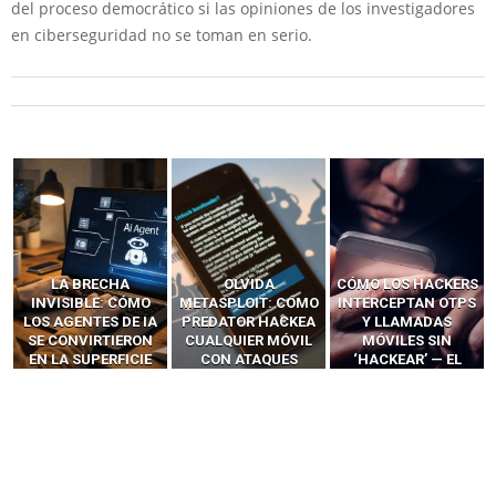
del proceso democrático si las opiniones de los investigadores
en ciberseguridad no se toman en serio.
LA BRECHA
OLVIDA
CÓMO LOS HACKERS
INVISIBLE: CÓMO
METASPLOIT: CÓMO
INTERCEPTAN OTPS
LOS AGENTES DE IA
PREDATOR HACKEA
Y LLAMADAS
SE CONVIRTIERON
CUALQUIER MÓVIL
MÓVILES SIN
EN LA SUPERFICIE
CON ATAQUES
‘HACKEAR’ — EL
DE ATAQUE MÁS
PUBLICITARIOS
INCREÍBLE PODER DE
PELIGROSA DE
CERO-CLIC
LOS SIM BOXES”
2025–2026