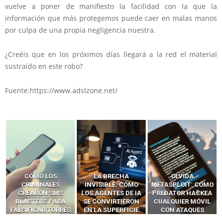
vuelve a poner de manifiesto la facilidad con la que la
información que más protegemos puede caer en malas manos
por culpa de una propia negligencia nuestra.
¿Creéis que en los próximos días llegará a la red el material
sustraído en este robo?
Fuente:https://www.adslzone.net/
LA BRECHA
OLVIDA
CÓMO LOS HACKERS
INVISIBLE: CÓMO
METASPLOIT: CÓMO
INTERCEPTAN OTPS
LOS AGENTES DE IA
PREDATOR HACKEA
Y LLAMADAS
SE CONVIRTIERON
CUALQUIER MÓVIL
MÓVILES SIN
EN LA SUPERFICIE
CON ATAQUES
‘HACKEAR’ — EL
DE ATAQUE MÁS
PUBLICITARIOS
INCREÍBLE PODER DE