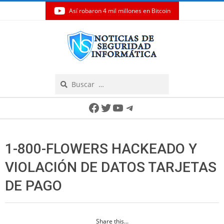
Así robaron 4 mil millones en Bitcoin
Skip
to
content
Search
Secondary
Facebook
Twitter
YouTube
Telegram
Navigation
Menu
1-800-FLOWERS HACKEADO Y
VIOLACIÓN DE DATOS TARJETAS
DE PAGO
Share this...