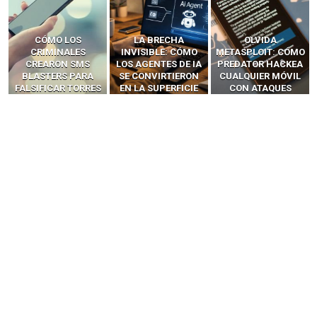
LA BRECHA
OLVIDA
CÓMO LOS HACKERS
INVISIBLE: CÓMO
METASPLOIT: CÓMO
INTERCEPTAN OTPS
LOS AGENTES DE IA
PREDATOR HACKEA
Y LLAMADAS
SE CONVIRTIERON
CUALQUIER MÓVIL
MÓVILES SIN
EN LA SUPERFICIE
CON ATAQUES
‘HACKEAR’ — EL
DE ATAQUE MÁS
PUBLICITARIOS
INCREÍBLE PODER DE
PELIGROSA DE
CERO-CLIC
LOS SIM BOXES”
2025–2026