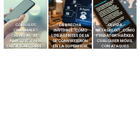
LA BRECHA
OLVIDA
CÓMO LOS HACKERS
INVISIBLE: CÓMO
METASPLOIT: CÓMO
INTERCEPTAN OTPS
LOS AGENTES DE IA
PREDATOR HACKEA
Y LLAMADAS
SE CONVIRTIERON
CUALQUIER MÓVIL
MÓVILES SIN
EN LA SUPERFICIE
CON ATAQUES
‘HACKEAR’ — EL
DE ATAQUE MÁS
PUBLICITARIOS
INCREÍBLE PODER DE
PELIGROSA DE
CERO-CLIC
LOS SIM BOXES”
2025–2026