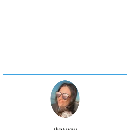
Alisa Esage G