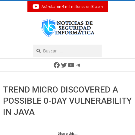
Así robaron 4 mil millones en Bitcoin
Skip
to
content
Search
Secondary
Facebook
Twitter
YouTube
Telegram
Navigation
Menu
TREND MICRO DISCOVERED A
POSSIBLE 0-DAY VULNERABILITY
IN JAVA
Share this...