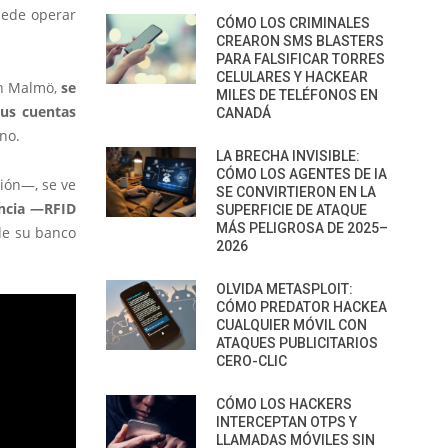
uede operar
CÓMO LOS CRIMINALES
CREARON SMS BLASTERS
PARA FALSIFICAR TORRES
CELULARES Y HACKEAR
en Malmö,
se
MILES DE TELÉFONOS EN
us cuentas
CANADÁ
no.
LA BRECHA INVISIBLE:
CÓMO LOS AGENTES DE IA
ión—, se ve
SE CONVIRTIERON EN LA
encia —RFID
SUPERFICIE DE ATAQUE
MÁS PELIGROSA DE 2025–
 de su banco
2026
OLVIDA METASPLOIT:
CÓMO PREDATOR HACKEA
CUALQUIER MÓVIL CON
ATAQUES PUBLICITARIOS
CERO-CLIC
CÓMO LOS HACKERS
INTERCEPTAN OTPS Y
LLAMADAS MÓVILES SIN