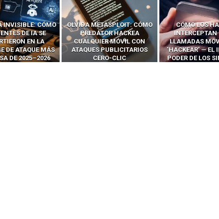
 INVISIBLE: CÓMO
OLVIDA METASPLOIT: CÓMO
CÓMO LOS HA
ENTES DE IA SE
PREDATOR HACKEA
INTERCEPTAN 
RTIERON EN LA
CUALQUIER MÓVIL CON
LLAMADAS MÓVI
IE DE ATAQUE MÁS
ATAQUES PUBLICITARIOS
‘HACKEAR’ — EL 
SA DE 2025–2026
CERO-CLIC
PODER DE LOS S