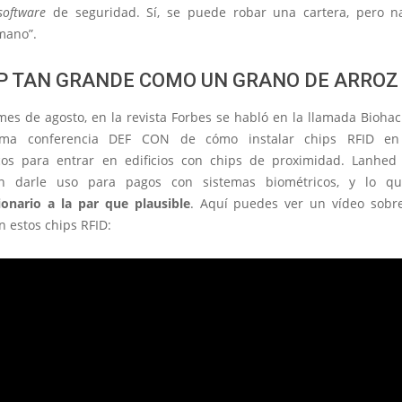
software
de seguridad. Sí, se puede robar una cartera, pero n
mano”.
IP TAN GRANDE COMO UN GRANO DE ARROZ
es de agosto, en la revista Forbes se habló en la llamada Biohac
ima conferencia DEF CON de cómo instalar chips RFID en
os para entrar en edificios con chips de proximidad. Lanhed
n darle uso para pagos con sistemas biométricos, y lo q
ionario a la par que plausible
. Aquí puedes ver un vídeo sobr
on estos chips RFID: