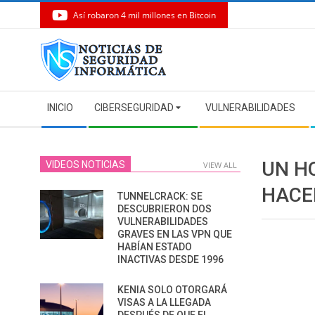
Así robaron 4 mil millones en Bitcoin
Skip
to
content
Secondary
INICIO
CIBERSEGURIDAD
VULNERABILIDADES
Navigation
Menu
UN H
VIDEOS NOTICIAS
VIEW ALL
HACE
TUNNELCRACK: SE
DESCUBRIERON DOS
VULNERABILIDADES
GRAVES EN LAS VPN QUE
HABÍAN ESTADO
INACTIVAS DESDE 1996
KENIA SOLO OTORGARÁ
VISAS A LA LLEGADA