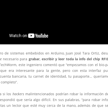
ro de sistemas embebidos en Arduino, Juan José Tara Ortiz, desa
e
necesario para
grabar, escribir y leer toda la info del chip RFI
TechWorm, este ingeniero comentó que “empezamos con el bio-
ue era interesante para la gente, pero con esta interfaz pu
cuenta bancaria, tu carnet de identidad, tu pasaporte… queríam
 completo”.
a si los
hackers
malintencionados podrían robar la información del
espondió que sería algo difícil. En sus palabras, “para robar in
itas un lector que esté muy cerca de la mano, además de que 