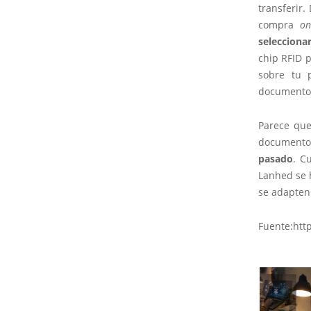
transferir.
compra
on
selecciona
chip RFID 
sobre tu p
documentos
Parece que
documento 
pasado
. C
Lanhed se 
se adapten
Fuente:htt