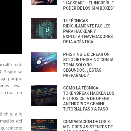
‘HACKEAR’ — EL INCREÍBLE
PODER DE LOS SIM BOXES”
13 TÉCNICAS
RIDÍCULAMENTE FÁCILES
PARA HACKEAR Y
EXPLOTAR NAVEGADORES
DE IA AGÉNTICA
PHISHING 2.0:CREAR UN
SITIO DE PHISHING CON IA
rrolló todo
TOMA SOLO 30
SEGUNDOS. ¿ESTÁS
D
. Según se
PREPARADO?
pago porque
edes llevar
CÓMO LA TÉCNICA
os crear un
TOKENBREAK HACKEA LOS
FILTROS DE IA DE OPENAI,
ANTHROPIC Y GEMINI:
TUTORIAL PASO A PASO
 chip, a lo
fomación del
COMPARACIÓN DE LOS 8
MEJORES ASISTENTES DE
seguramente