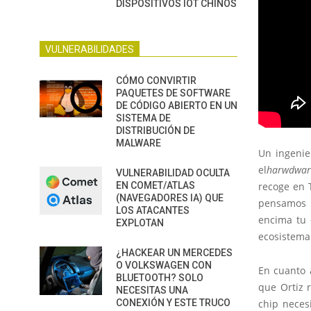
DISPOSITIVOS IOT CHINOS
VULNERABILIDADES
CÓMO CONVIRTIR
PAQUETES DE SOFTWARE
DE CÓDIGO ABIERTO EN UN
SISTEMA DE
DISTRIBUCIÓN DE
MALWARE
Un ingenie
el
harwdwar
VULNERABILIDAD OCULTA
recoge en 
EN COMET/ATLAS
(NAVEGADORES IA) QUE
pensamos q
LOS ATACANTES
encima tu 
EXPLOTAN
ecosistema
¿HACKEAR UN MERCEDES
O VOLKSWAGEN CON
En cuanto 
BLUETOOTH? SOLO
que Ortiz r
NECESITAS UNA
chip neces
CONEXIÓN Y ESTE TRUCO