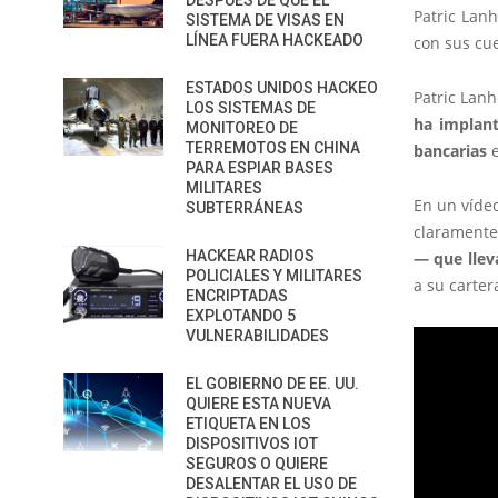
DESPUÉS DE QUE EL
Patric Lan
SISTEMA DE VISAS EN
LÍNEA FUERA HACKEADO
con sus cue
ESTADOS UNIDOS HACKEO
Patric Lan
LOS SISTEMAS DE
ha implan
MONITOREO DE
TERREMOTOS EN CHINA
bancarias
e
PARA ESPIAR BASES
MILITARES
En un víde
SUBTERRÁNEAS
clarament
HACKEAR RADIOS
— que lleva
POLICIALES Y MILITARES
a su carter
ENCRIPTADAS
EXPLOTANDO 5
VULNERABILIDADES
EL GOBIERNO DE EE. UU.
QUIERE ESTA NUEVA
ETIQUETA EN LOS
DISPOSITIVOS IOT
SEGUROS O QUIERE
DESALENTAR EL USO DE