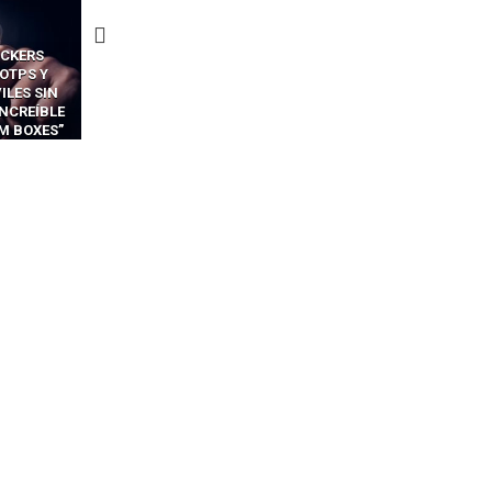
CKERS
13 TÉCNICAS
CÓMO LOS HACKERS
OTPS Y
RIDÍCULAMENTE FÁCILES
MANIPULAN GITHUB
LES SIN
PARA HACKEAR Y EXPLOTAR
COPILOT DENTRO DE VS C
INCREÍBLE
NAVEGADORES DE IA
IM BOXES”
AGÉNTICA