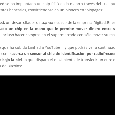
hed se ha implantado un chip RFID en la mano a través del cual p
ntas bancarias, convirtiéndose en un pionero en “biopagos”.
hed, un desarrollador de
software
sueco de la empresa DigitasLBi 
tado un chip en la mano que le permite mover dinero entre s
 incluso hacer compras en el supermercado con sólo mover su ma
o que ha subido Lanhed a YouTube —y que podrás ver a continuac
e cómo
acerca un sensor al chip de identificación por radiofrecu
 bajo la piel
, lo que dispara el movimiento de transferir un euro
a de Bitcoins: