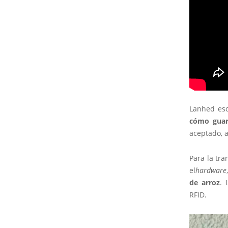
Lanhed esc
cómo guard
aceptado, 
Para la tra
el
hardware
de arroz
. 
RFID.