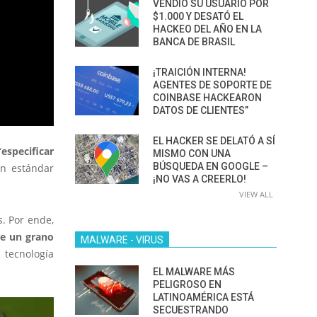
VENDIÓ SU USUARIO POR
$1.000 Y DESATÓ EL
HACKEO DEL AÑO EN LA
BANCA DE BRASIL
¡TRAICIÓN INTERNA!
AGENTES DE SOPORTE DE
COINBASE HACKEARON
DATOS DE CLIENTES”
EL HACKER SE DELATÓ A SÍ
“
especificar
MISMO CON UNA
BÚSQUEDA EN GOOGLE –
un estándar
¡NO VAS A CREERLO!
VIEW ALL
s. Por ende,
ue un grano
MALWARE - VIRUS
 tecnología
EL MALWARE MÁS
PELIGROSO EN
LATINOAMÉRICA ESTÁ
SECUESTRANDO