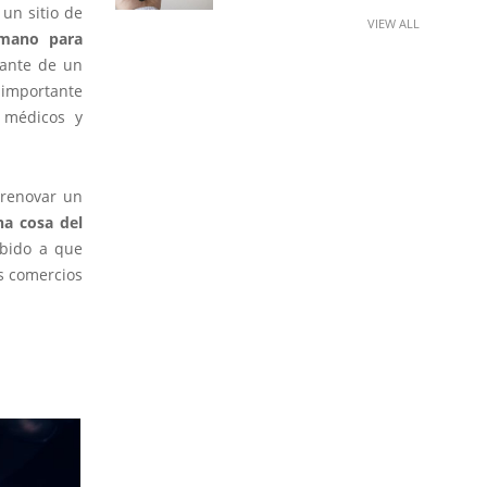
 un sitio de
VIEW ALL
 mano para
lante de un
 importante
s médicos y
 renovar un
na cosa del
ebido a que
s comercios