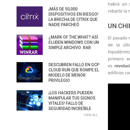
habrá un
¡MÁS DE 50,000
robarte la 
DISPOSITIVOS EN RIESGO!
LA BRECHA DE CITRIX QUE
UN CH
NADIE PARCHEÓ
¿MARK OF THE WHAT? ASÍ
El pasado m
ELUDEN WINDOWS CON UN
de la últ
SIMPLE ARCHIVO .RAR
hipodérmic
primero e
DESCUBREN FALLO EN GCP
es
revoluc
CLOUD RUN QUE ROMPE EL
edificios c
MODELO DE MENOR
PRIVILEGIO
¡LOS HACKERS PUEDEN
MANIPULAR TUS SIGNOS
VITALES! FALLO DE
SEGURIDAD INCREÍBLE
VIEW ALL