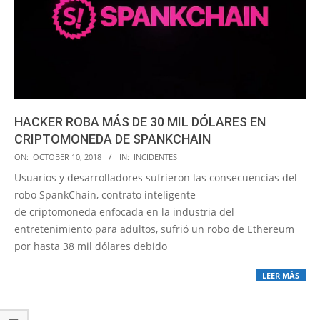
HACKER ROBA MÁS DE 30 MIL DÓLARES EN
CRIPTOMONEDA DE SPANKCHAIN
2018-
ON:
OCTOBER 10, 2018
IN:
INCIDENTES
10-
Usuarios y desarrolladores sufrieron las consecuencias del
10
robo SpankChain, contrato inteligente
de criptomoneda enfocada en la industria del
entretenimiento para adultos, sufrió un robo de Ethereum
por hasta 38 mil dólares debido
LEER MÁS