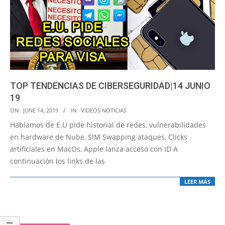
TOP TENDENCIAS DE CIBERSEGURIDAD|14 JUNIO
19
2019-
ON:
JUNE 14, 2019
IN:
VIDEOS NOTICIAS
06-
Hablamos de E.U pide historial de redes, vulnerabilidades
14
en hardware de Nube, SIM Swapping ataques, Clicks
artificiales en MacOs, Apple lanza acceso con ID A
continuación los links de las
LEER MÁS