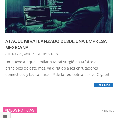
ATAQUE MIRAI LANZADO DESDE UNA EMPRESA
MEXICANA
2018-
ON:
MAY 23, 2018
IN:
INCIDENTES
05-
Un nuevo ataque similar a Mirai surgió en México a
23
principios de este mes, va dirigido a los enrutadores
domésticos y las cámaras IP de la red óptica pasiva Gigabit.
LEER MÁS
VIDEOS NOTICIAS
VIEW ALL