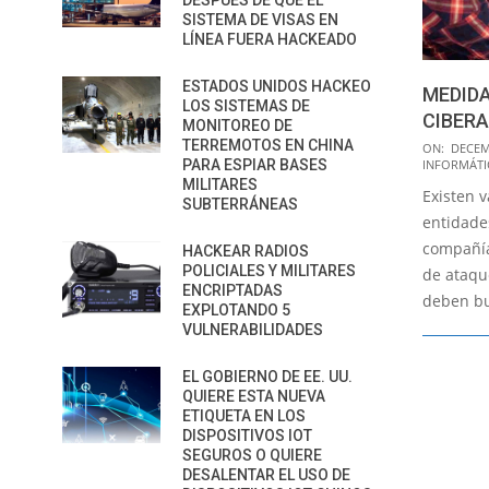
DESPUÉS DE QUE EL
SISTEMA DE VISAS EN
LÍNEA FUERA HACKEADO
ESTADOS UNIDOS HACKEO
MEDID
LOS SISTEMAS DE
CIBER
MONITOREO DE
2014-
TERREMOTOS EN CHINA
ON:
DECEM
INFORMÁTI
PARA ESPIAR BASES
12-
MILITARES
Existen v
10
SUBTERRÁNEAS
entidade
compañía
HACKEAR RADIOS
POLICIALES Y MILITARES
de ataque
ENCRIPTADAS
deben bu
EXPLOTANDO 5
VULNERABILIDADES
EL GOBIERNO DE EE. UU.
QUIERE ESTA NUEVA
ETIQUETA EN LOS
DISPOSITIVOS IOT
SEGUROS O QUIERE
DESALENTAR EL USO DE