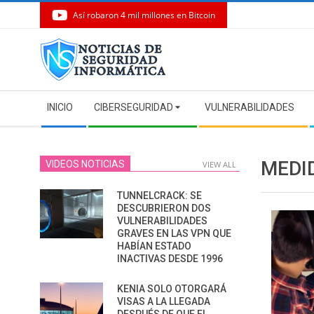
Así robaron 4 mil millones en Bitcoin
Skip
to
content
Secondary
INICIO
CIBERSEGURIDAD
VULNERABILIDADES
Navigation
Menu
MEDI
VIDEOS NOTICIAS
VIEW ALL
TUNNELCRACK: SE
DESCUBRIERON DOS
VULNERABILIDADES
GRAVES EN LAS VPN QUE
HABÍAN ESTADO
INACTIVAS DESDE 1996
KENIA SOLO OTORGARÁ
VISAS A LA LLEGADA