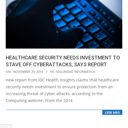
HEALTHCARE SECURITY NEEDS INVESTMENT TO
STAVE OFF CYBERATTACKS, SAYS REPORT
2014-
ON:
NOVEMBER 29, 2014
IN:
SEGURIDAD INFORMÁTICA
11-
new report from IDC Health Insights claims that healthcare
29
security needs investment to ensure protection from an
increasing threat of cyber attacks, according to the
Computing website. From the 2014
LEER MÁS