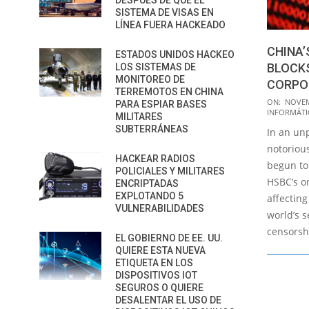
DESPUÉS DE QUE EL
SISTEMA DE VISAS EN
LÍNEA FUERA HACKEADO
CHINA’
ESTADOS UNIDOS HACKEO
BLOCK
LOS SISTEMAS DE
MONITOREO DE
CORPO
TERREMOTOS EN CHINA
2014-
ON:
NOVEM
PARA ESPIAR BASES
INFORMÁTI
11-
MILITARES
SUBTERRÁNEAS
In an un
20
notoriou
HACKEAR RADIOS
begun to 
POLICIALES Y MILITARES
HSBC’s o
ENCRIPTADAS
EXPLOTANDO 5
affecting
VULNERABILIDADES
world’s 
censorsh
EL GOBIERNO DE EE. UU.
QUIERE ESTA NUEVA
ETIQUETA EN LOS
DISPOSITIVOS IOT
SEGUROS O QUIERE
DESALENTAR EL USO DE