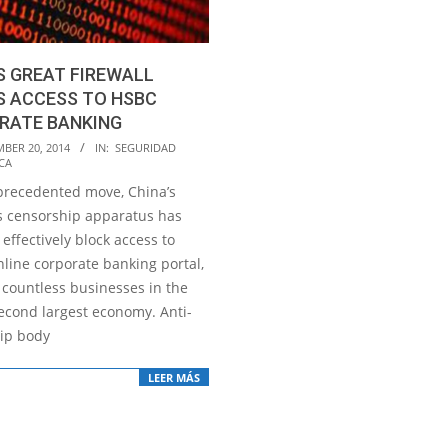
S GREAT FIREWALL
S ACCESS TO HSBC
RATE BANKING
BER 20, 2014
IN:
SEGURIDAD
CA
precedented move, China’s
s censorship apparatus has
effectively block access to
nline corporate banking portal,
 countless businesses in the
second largest economy. Anti-
ip body
LEER MÁS