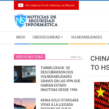
Así robaron 4 mil millones en Bitcoin
Skip
to
content
Secondary
INICIO
CIBERSEGURIDAD
VULNERABILIDADES
Navigation
Menu
CHIN
VIDEOS NOTICIAS
VIEW ALL
TO H
TUNNELCRACK: SE
DESCUBRIERON DOS
VULNERABILIDADES
GRAVES EN LAS VPN QUE
HABÍAN ESTADO
INACTIVAS DESDE 1996
KENIA SOLO OTORGARÁ
VISAS A LA LLEGADA