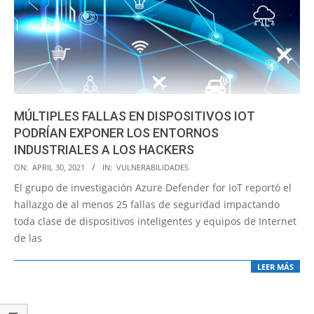
MÚLTIPLES FALLAS EN DISPOSITIVOS IOT
PODRÍAN EXPONER LOS ENTORNOS
INDUSTRIALES A LOS HACKERS
2021-
ON:
APRIL 30, 2021
IN:
VULNERABILIDADES
04-
El grupo de investigación Azure Defender for IoT reportó el
30
hallazgo de al menos 25 fallas de seguridad impactando
toda clase de dispositivos inteligentes y equipos de Internet
de las
LEER MÁS