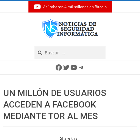
Así robaron 4 mil millones en Bitcoin
Skip
to
content
Search
Secondary
Facebook
Twitter
YouTube
Telegram
Navigation
Menu
UN MILLÓN DE USUARIOS
ACCEDEN A FACEBOOK
MEDIANTE TOR AL MES
Share this...