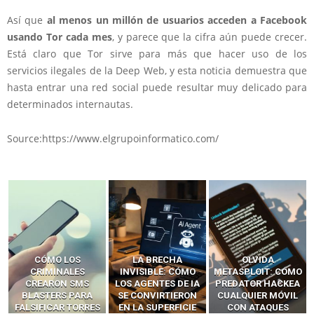
Así que
al menos un millón de usuarios acceden a Facebook
usando Tor cada mes
, y parece que la cifra aún puede crecer.
Está claro que Tor sirve para más que hacer uso de los
servicios ilegales de la Deep Web, y esta noticia demuestra que
hasta entrar una red social puede resultar muy delicado para
determinados internautas.
Source:https://www.elgrupoinformatico.com/
LA BRECHA
OLVIDA
CÓMO LOS HACKERS
INVISIBLE: CÓMO
METASPLOIT: CÓMO
INTERCEPTAN OTPS
LOS AGENTES DE IA
PREDATOR HACKEA
Y LLAMADAS
SE CONVIRTIERON
CUALQUIER MÓVIL
MÓVILES SIN
EN LA SUPERFICIE
CON ATAQUES
‘HACKEAR’ — EL