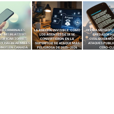
 INVISIBLE: CÓMO
OLVIDA METASPLOIT: CÓMO
CÓMO LOS HA
ENTES DE IA SE
PREDATOR HACKEA
INTERCEPTAN 
RTIERON EN LA
CUALQUIER MÓVIL CON
LLAMADAS MÓVI
IE DE ATAQUE MÁS
ATAQUES PUBLICITARIOS
‘HACKEAR’ — EL 
SA DE 2025–2026
CERO-CLIC
PODER DE LOS S