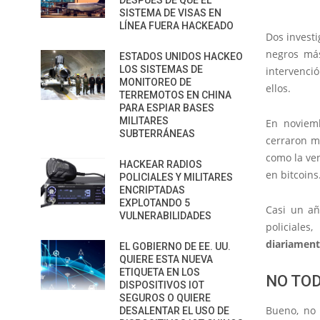
DESPUÉS DE QUE EL
SISTEMA DE VISAS EN
LÍNEA FUERA HACKEADO
Dos invest
negros má
ESTADOS UNIDOS HACKEO
LOS SISTEMAS DE
intervenci
MONITOREO DE
ellos.
TERREMOTOS EN CHINA
PARA ESPIAR BASES
MILITARES
En noviem
SUBTERRÁNEAS
cerraron 
como la ve
HACKEAR RADIOS
en bitcoins
POLICIALES Y MILITARES
ENCRIPTADAS
EXPLOTANDO 5
Casi un añ
VULNERABILIDADES
policiale
diariament
EL GOBIERNO DE EE. UU.
QUIERE ESTA NUEVA
ETIQUETA EN LOS
NO TOD
DISPOSITIVOS IOT
SEGUROS O QUIERE
Bueno, no 
DESALENTAR EL USO DE