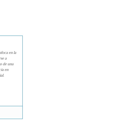
nfoca en la
rse a
ro de una
cia en
al.