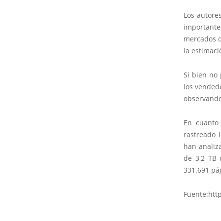
Los autore
importante
mercados de
la estimaci
Si bien no
los vendedo
observando
En cuanto
rastreado 
han analiz
de 3,2 TB 
331.691 pág
Fuente:htt