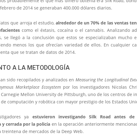
llos probablemente el que más dinero obtenía era Silk Road, dond
 febrero de 2014 se generaban 400.000 dólares diarios.
atos que arroja el estudio,
alrededor de un 70% de las ventas ten
facientes
como el éxtasis, cocaína o el cannabis. Analizando a
, se llegó a la conclusión que estos se especializaban mucho 
iendo menos los que ofrecían variedad de ellos. En cualquier c
enta que se tratan de datos de 2014.
NTO A LA METODOLOGÍA
han sido recopilados y analizados en
Measuring the Longitudinal Evol
nymous Marketplace Ecosystem
por los investigadores Nicolas Chri
 Carnegie Mellon University de Pittsburgh, uno de los centros de i
 de computación y robótica con mayor prestigio de los Estados Uni
estigadores ya
estuvieron investigando Silk Road antes de
 y cerrada por la policía
en la operación anteriormente menciona
 treintena de mercados de la Deep Web.