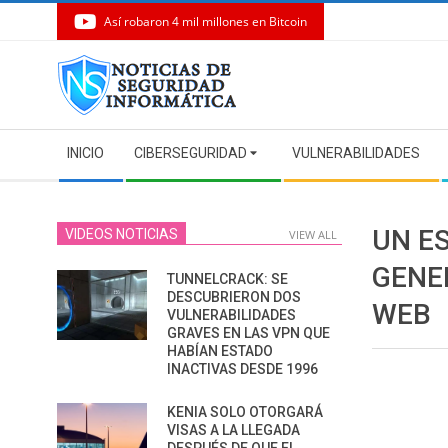
Así robaron 4 mil millones en Bitcoin
Skip
to
content
Secondary
INICIO
CIBERSEGURIDAD
VULNERABILIDADES
Navigation
Menu
UN E
VIDEOS NOTICIAS
VIEW ALL
GENE
TUNNELCRACK: SE
DESCUBRIERON DOS
WEB
VULNERABILIDADES
GRAVES EN LAS VPN QUE
HABÍAN ESTADO
INACTIVAS DESDE 1996
KENIA SOLO OTORGARÁ
VISAS A LA LLEGADA