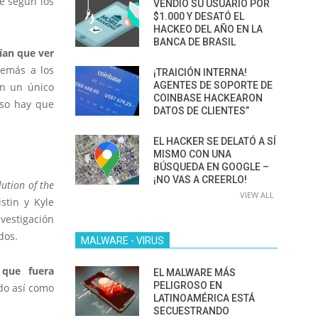
e según los
VENDIÓ SU USUARIO POR
$1.000 Y DESATÓ EL
HACKEO DEL AÑO EN LA
BANCA DE BRASIL
ían que ver
demás a los
¡TRAICIÓN INTERNA!
AGENTES DE SOPORTE DE
en un único
COINBASE HACKEARON
aso hay que
DATOS DE CLIENTES”
EL HACKER SE DELATÓ A SÍ
MISMO CON UNA
BÚSQUEDA EN GOOGLE –
¡NO VAS A CREERLO!
ution of the
VIEW ALL
stin y Kyle
nvestigación
dos.
MALWARE - VIRUS
 que fuera
EL MALWARE MÁS
PELIGROSO EN
do así como
LATINOAMÉRICA ESTÁ
SECUESTRANDO