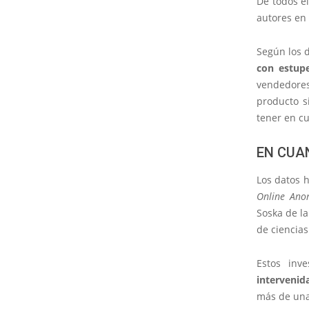
De todos e
autores en
Según los d
con estupe
vendedores
producto s
tener en cu
EN CUA
Los datos 
Online Ano
Soska de la
de ciencias
Estos inv
intervenida
más de una