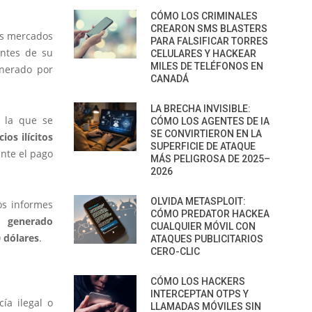
CÓMO LOS CRIMINALES
CREARON SMS BLASTERS
os mercados
PARA FALSIFICAR TORRES
ntes de su
CELULARES Y HACKEAR
MILES DE TELÉFONOS EN
enerado por
CANADÁ
LA BRECHA INVISIBLE:
 la que se
CÓMO LOS AGENTES DE IA
SE CONVIRTIERON EN LA
os ilícitos
SUPERFICIE DE ATAQUE
nte el pago
MÁS PELIGROSA DE 2025–
2026
OLVIDA METASPLOIT:
os informes
CÓMO PREDATOR HACKEA
o generado
CUALQUIER MÓVIL CON
0 dólares
.
ATAQUES PUBLICITARIOS
CERO-CLIC
CÓMO LOS HACKERS
INTERCEPTAN OTPS Y
ía ilegal o
LLAMADAS MÓVILES SIN