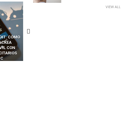
VIEW ALL
CKERS
13 TÉCNICAS
CÓMO LOS HACKERS
OTPS Y
RIDÍCULAMENTE FÁCILES
MANIPULAN GITHUB
LES SIN
PARA HACKEAR Y EXPLOTAR
COPILOT DENTRO DE VS C
INCREÍBLE
NAVEGADORES DE IA
IM BOXES”
AGÉNTICA