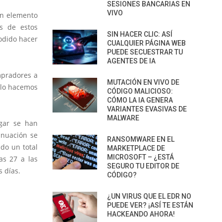
SESIONES BANCARIAS EN
VIVO
un elemento
os de estos
SIN HACER CLIC: ASÍ
podido hacer
CUALQUIER PÁGINA WEB
PUEDE SECUESTRAR TU
AGENTES DE IA
mpradores a
MUTACIÓN EN VIVO DE
, lo hacemos
CÓDIGO MALICIOSO:
CÓMO LA IA GENERA
VARIANTES EVASIVAS DE
MALWARE
gar se han
inuación se
RANSOMWARE EN EL
do un total
MARKETPLACE DE
MICROSOFT – ¿ESTÁ
as 27 a las
SEGURO TU EDITOR DE
s días.
CÓDIGO?
¿UN VIRUS QUE EL EDR NO
PUEDE VER? ¡ASÍ TE ESTÁN
HACKEANDO AHORA!