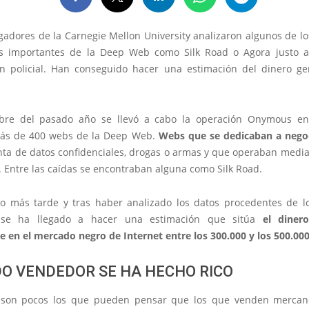
igadores de la Carnegie Mellon University analizaron algunos de l
s importantes de la Deep Web como Silk Road o Agora justo a
ón policial. Han conseguido hacer una estimación del dinero g
bre del pasado año se llevó a cabo la operación Onymous en
más de 400 webs de la Deep Web.
Webs que se dedicaban a negoci
nta de datos confidenciales, drogas o armas y que operaban media
. Entre las caídas se encontraban alguna como Silk Road.
o más tarde y tras haber analizado los datos procedentes de l
s, se ha llegado a hacer una estimación que sitúa
el diner
e en el mercado negro de Internet entre los 300.000 y los 500.00
O VENDEDOR SE HA HECHO RICO
son pocos los que pueden pensar que los que venden mercanc