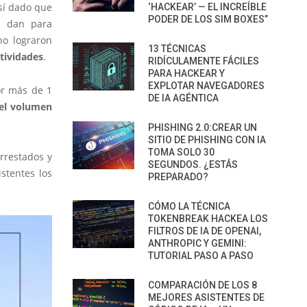
sí dado que
‘HACKEAR’ — EL INCREÍBLE
PODER DE LOS SIM BOXES”
e dan para
no lograron
13 TÉCNICAS
tividades
.
RIDÍCULAMENTE FÁCILES
PARA HACKEAR Y
EXPLOTAR NAVEGADORES
or más de 1
DE IA AGÉNTICA
 el volumen
PHISHING 2.0:CREAR UN
SITIO DE PHISHING CON IA
TOMA SOLO 30
rrestados y
SEGUNDOS. ¿ESTÁS
stentes los
PREPARADO?
CÓMO LA TÉCNICA
TOKENBREAK HACKEA LOS
FILTROS DE IA DE OPENAI,
ANTHROPIC Y GEMINI:
TUTORIAL PASO A PASO
COMPARACIÓN DE LOS 8
MEJORES ASISTENTES DE