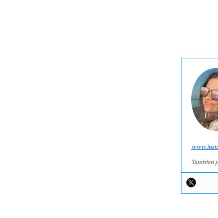
www.inst
También p