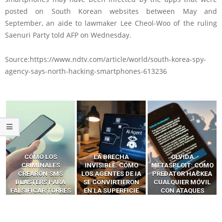
posted on South Korean websites between May and
September, an aide to lawmaker Lee Cheol-Woo of the ruling
Saenuri Party told AFP on Wednesday.
Source:https://www.ndtv.com/article/world/south-korea-spy-
agency-says-north-hacking-smartphones-613236
LA BRECHA
OLVIDA
CÓMO LOS HACKERS
INVISIBLE: CÓMO
METASPLOIT: CÓMO
INTERCEPTAN OTPS
LOS AGENTES DE IA
PREDATOR HACKEA
Y LLAMADAS
SE CONVIRTIERON
CUALQUIER MÓVIL
MÓVILES SIN
EN LA SUPERFICIE
CON ATAQUES
‘HACKEAR’ — EL
DE ATAQUE MÁS
PUBLICITARIOS
INCREÍBLE PODER DE
PELIGROSA DE
CERO-CLIC
LOS SIM BOXES”
2025–2026