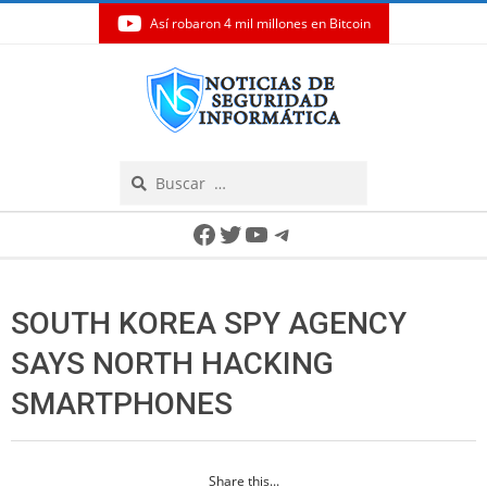
Así robaron 4 mil millones en Bitcoin
Skip
to
content
Search
Secondary
Facebook
Twitter
YouTube
Telegram
Navigation
Menu
SOUTH KOREA SPY AGENCY
SAYS NORTH HACKING
SMARTPHONES
Share this...