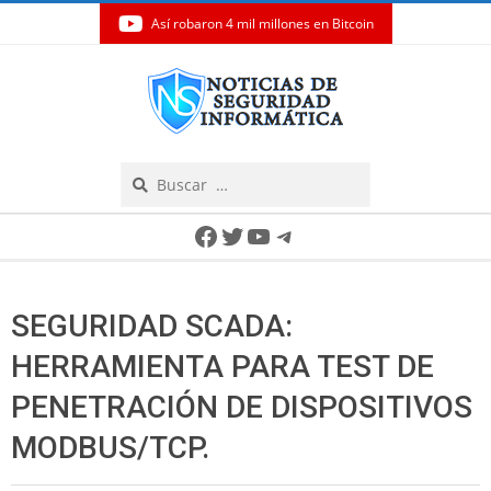
Así robaron 4 mil millones en Bitcoin
Skip
to
content
Search
Secondary
Facebook
Twitter
YouTube
Telegram
Navigation
Menu
SEGURIDAD SCADA:
HERRAMIENTA PARA TEST DE
PENETRACIÓN DE DISPOSITIVOS
MODBUS/TCP.