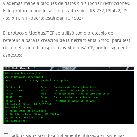
y además maneja bloques de datos sin suponer restricciones.
Este protocolo puede ser empleado sobre RS-232, RS-422, RS-
485 o TCP/IP (puerto estándar TCP 502).
El protocolo Modbus/TCP se utilizó como protocolo de
referencia para la creación de la herramienta Smod para test
de penetración de dispositivos Modbus/TCP, por los siguientes
aspectos:
Modbus sigue siendo ampliamente utilizado en sistemas