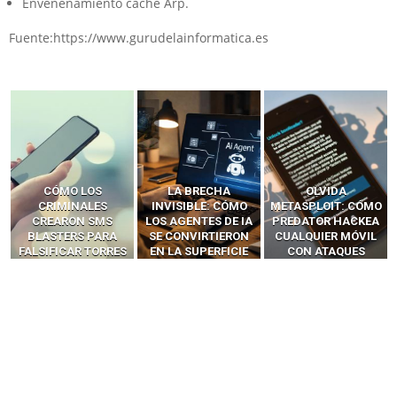
Envenenamiento cache Arp.
Fuente:https://www.gurudelainformatica.es
LA BRECHA
OLVIDA
CÓMO LOS HACKERS
INVISIBLE: CÓMO
METASPLOIT: CÓMO
INTERCEPTAN OTPS
LOS AGENTES DE IA
PREDATOR HACKEA
Y LLAMADAS
SE CONVIRTIERON
CUALQUIER MÓVIL
MÓVILES SIN
EN LA SUPERFICIE
CON ATAQUES
‘HACKEAR’ — EL
DE ATAQUE MÁS
PUBLICITARIOS
INCREÍBLE PODER DE
PELIGROSA DE
CERO-CLIC
LOS SIM BOXES”
2025–2026