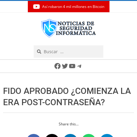
Así robaron 4 mil millones en Bitcoin
Skip
to
content
Search
Secondary
Facebook
Twitter
YouTube
Telegram
Navigation
Menu
FIDO APROBADO ¿COMIENZA LA
ERA POST-CONTRASEÑA?
Share this...