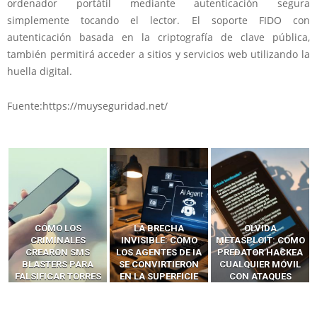
ordenador portátil mediante autenticación segura
simplemente tocando el lector. El soporte FIDO con
autenticación basada en la criptografía de clave pública,
también permitirá acceder a sitios y servicios web utilizando la
huella digital.
Fuente:https://muyseguridad.net/
LA BRECHA
OLVIDA
CÓMO LOS HACKERS
INVISIBLE: CÓMO
METASPLOIT: CÓMO
INTERCEPTAN OTPS
LOS AGENTES DE IA
PREDATOR HACKEA
Y LLAMADAS
SE CONVIRTIERON
CUALQUIER MÓVIL
MÓVILES SIN
EN LA SUPERFICIE
CON ATAQUES
‘HACKEAR’ — EL
DE ATAQUE MÁS
PUBLICITARIOS
INCREÍBLE PODER DE
PELIGROSA DE
CERO-CLIC
LOS SIM BOXES”
2025–2026