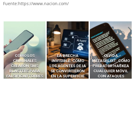
Fuente:https://www.nacion.com/
LA BRECHA
OLVIDA
CÓMO LOS HACKERS
INVISIBLE: CÓMO
METASPLOIT: CÓMO
INTERCEPTAN OTPS
LOS AGENTES DE IA
PREDATOR HACKEA
Y LLAMADAS
SE CONVIRTIERON
CUALQUIER MÓVIL
MÓVILES SIN
EN LA SUPERFICIE
CON ATAQUES
‘HACKEAR’ — EL
DE ATAQUE MÁS
PUBLICITARIOS
INCREÍBLE PODER DE
PELIGROSA DE
CERO-CLIC
LOS SIM BOXES”
2025–2026