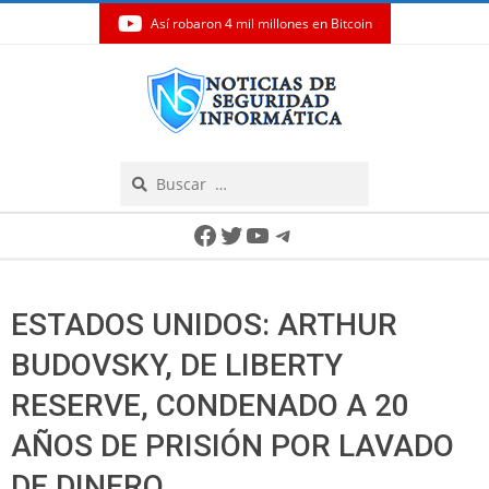
Así robaron 4 mil millones en Bitcoin
Skip
to
content
Search
Secondary
Facebook
Twitter
YouTube
Telegram
Navigation
Menu
ESTADOS UNIDOS: ARTHUR
BUDOVSKY, DE LIBERTY
RESERVE, CONDENADO A 20
AÑOS DE PRISIÓN POR LAVADO
DE DINERO