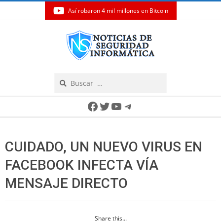
Así robaron 4 mil millones en Bitcoin
Skip
to
content
Search
Secondary
Facebook
Twitter
YouTube
Telegram
Navigation
Menu
CUIDADO, UN NUEVO VIRUS EN
FACEBOOK INFECTA VÍA
MENSAJE DIRECTO
Share this...