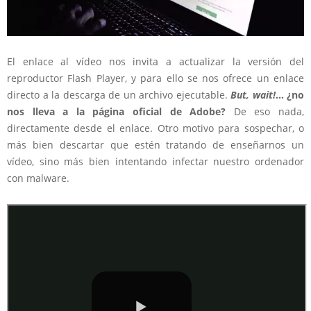
El enlace al vídeo nos invita a actualizar la versión del
reproductor Flash Player, y para ello se nos ofrece un enlace
directo a la descarga de un archivo ejecutable.
But, wait!
… ¿no
nos lleva a la página oficial de Adobe?
De eso nada,
directamente desde el enlace. Otro motivo para sospechar, o
más bien descartar que estén tratando de enseñarnos un
vídeo, sino más bien intentando infectar nuestro ordenador
con malware.