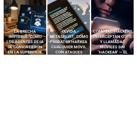
LA BRECHA
OLVIDA
CÓMO LOS HACKERS
INVISIBLE: CÓMO
METASPLOIT: CÓMO
INTERCEPTAN OTPS
LOS AGENTES DE IA
PREDATOR HACKEA
Y LLAMADAS
SE CONVIRTIERON
CUALQUIER MÓVIL
MÓVILES SIN
EN LA SUPERFICIE
CON ATAQUES
‘HACKEAR’ — EL
DE ATAQUE MÁS
PUBLICITARIOS
INCREÍBLE PODER DE
PELIGROSA DE
CERO-CLIC
LOS SIM BOXES”
2025–2026