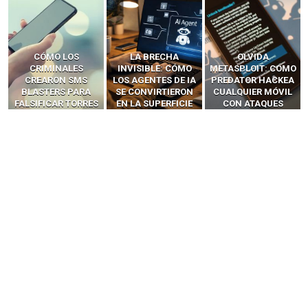
LA BRECHA
OLVIDA
CÓMO LOS HACKERS
INVISIBLE: CÓMO
METASPLOIT: CÓMO
INTERCEPTAN OTPS
LOS AGENTES DE IA
PREDATOR HACKEA
Y LLAMADAS
SE CONVIRTIERON
CUALQUIER MÓVIL
MÓVILES SIN
EN LA SUPERFICIE
CON ATAQUES
‘HACKEAR’ — EL
DE ATAQUE MÁS
PUBLICITARIOS
INCREÍBLE PODER DE
PELIGROSA DE
CERO-CLIC
LOS SIM BOXES”
2025–2026