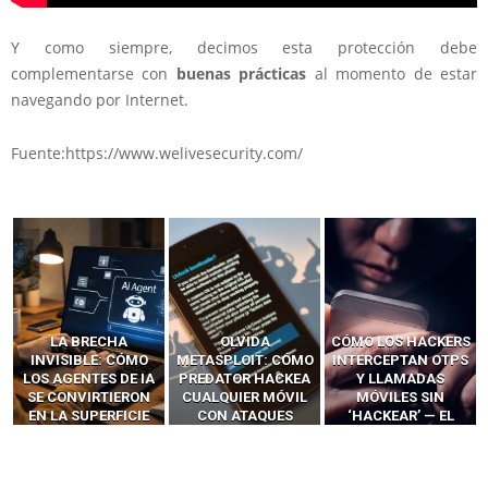
Y como siempre, decimos esta protección debe
complementarse con
buenas prácticas
al momento de estar
navegando por Internet.
Fuente:https://www.welivesecurity.com/
OLVIDA
CÓMO LOS HACKERS
13 TÉCNICAS
METASPLOIT: CÓMO
INTERCEPTAN OTPS
RIDÍCULAMENTE
PREDATOR HACKEA
Y LLAMADAS
FÁCILES PARA
CUALQUIER MÓVIL
MÓVILES SIN
HACKEAR Y
CON ATAQUES
‘HACKEAR’ — EL
EXPLOTAR
PUBLICITARIOS
INCREÍBLE PODER DE
NAVEGADORES DE IA
CERO-CLIC
LOS SIM BOXES”
AGÉNTICA