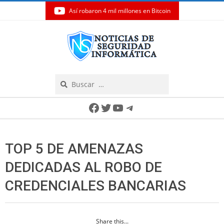
Así robaron 4 mil millones en Bitcoin
Skip
to
content
Search
Secondary
Facebook
Twitter
YouTube
Telegram
Navigation
Menu
TOP 5 DE AMENAZAS
DEDICADAS AL ROBO DE
CREDENCIALES BANCARIAS
Share this...