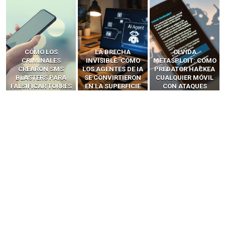
LA BRECHA
OLVIDA
CÓMO LOS HACKERS
INVISIBLE: CÓMO
METASPLOIT: CÓMO
INTERCEPTAN OTPS
LOS AGENTES DE IA
PREDATOR HACKEA
Y LLAMADAS
SE CONVIRTIERON
CUALQUIER MÓVIL
MÓVILES SIN
EN LA SUPERFICIE
CON ATAQUES
‘HACKEAR’ — EL
DE ATAQUE MÁS
PUBLICITARIOS
INCREÍBLE PODER DE
PELIGROSA DE
CERO-CLIC
LOS SIM BOXES”
2025–2026