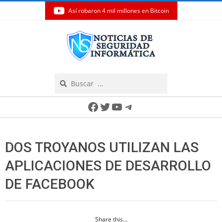
Así robaron 4 mil millones en Bitcoin
Skip
to
content
Search
Secondary
Facebook
Twitter
YouTube
Telegram
Navigation
Menu
DOS TROYANOS UTILIZAN LAS
APLICACIONES DE DESARROLLO
DE FACEBOOK
Share this...