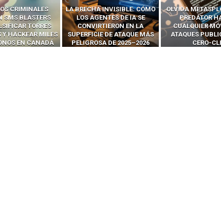
OS CRIMINALES
LA BRECHA INVISIBLE: CÓMO
OLVIDA METASPL
N SMS BLASTERS
LOS AGENTES DE IA SE
PREDATOR H
LSIFICAR TORRES
CONVIRTIERON EN LA
CUALQUIER MÓ
 Y HACKEAR MILES
SUPERFICIE DE ATAQUE MÁS
ATAQUES PUBLI
FONOS EN CANADÁ
PELIGROSA DE 2025–2026
CERO-CL