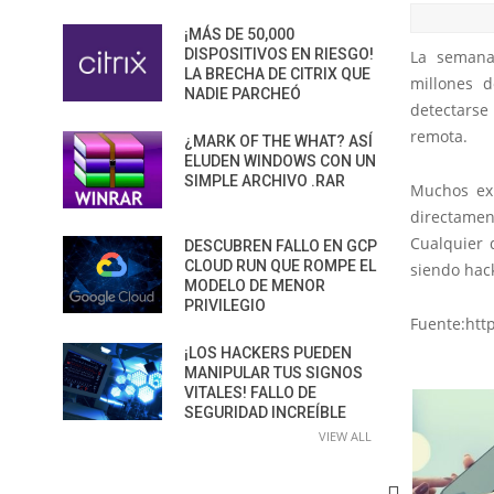
¡MÁS DE 50,000
DISPOSITIVOS EN RIESGO!
La semana 
LA BRECHA DE CITRIX QUE
millones d
NADIE PARCHEÓ
detectarse
remota.
¿MARK OF THE WHAT? ASÍ
ELUDEN WINDOWS CON UN
SIMPLE ARCHIVO .RAR
Muchos exp
directamen
Cualquier 
DESCUBREN FALLO EN GCP
CLOUD RUN QUE ROMPE EL
siendo hac
MODELO DE MENOR
PRIVILEGIO
Fuente:htt
¡LOS HACKERS PUEDEN
MANIPULAR TUS SIGNOS
VITALES! FALLO DE
SEGURIDAD INCREÍBLE
VIEW ALL