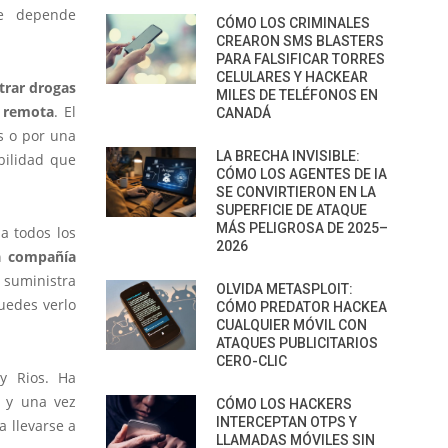
ue depende
CÓMO LOS CRIMINALES
CREARON SMS BLASTERS
PARA FALSIFICAR TORRES
CELULARES Y HACKEAR
trar drogas
MILES DE TELÉFONOS EN
a remota
. El
CANADÁ
s o por una
LA BRECHA INVISIBLE:
bilidad que
CÓMO LOS AGENTES DE IA
SE CONVIRTIERON EN LA
SUPERFICIE DE ATAQUE
MÁS PELIGROSA DE 2025–
a todos los
2026
a compañía
 suministra
OLVIDA METASPLOIT:
uedes verlo
CÓMO PREDATOR HACKEA
CUALQUIER MÓVIL CON
ATAQUES PUBLICITARIOS
CERO-CLIC
ly Rios. Ha
a y una vez
CÓMO LOS HACKERS
INTERCEPTAN OTPS Y
a llevarse a
LLAMADAS MÓVILES SIN