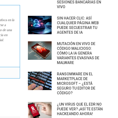
SESIONES BANCARIAS EN
VIVO
SIN HACER CLIC: ASÍ
nfoca en la
CUALQUIER PÁGINA WEB
rse a
PUEDE SECUESTRAR TU
ro de una
AGENTES DE IA
cia en
al.
MUTACIÓN EN VIVO DE
CÓDIGO MALICIOSO:
CÓMO LA IA GENERA
VARIANTES EVASIVAS DE
MALWARE
RANSOMWARE EN EL
MARKETPLACE DE
MICROSOFT – ¿ESTÁ
SEGURO TU EDITOR DE
CÓDIGO?
¿UN VIRUS QUE EL EDR NO
PUEDE VER? ¡ASÍ TE ESTÁN
HACKEANDO AHORA!