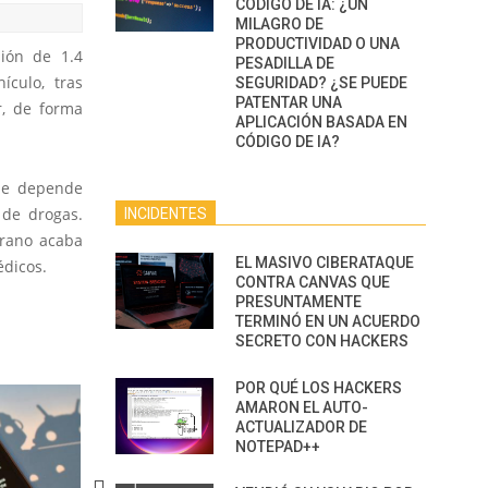
CÓDIGO DE IA: ¿UN
MILAGRO DE
PRODUCTIVIDAD O UNA
sión de 1.4
PESADILLA DE
ículo, tras
SEGURIDAD? ¿SE PUEDE
PATENTAR UNA
r, de forma
APLICACIÓN BASADA EN
CÓDIGO DE IA?
que depende
 de drogas.
INCIDENTES
prano acaba
EL MASIVO CIBERATAQUE
édicos.
CONTRA CANVAS QUE
PRESUNTAMENTE
TERMINÓ EN UN ACUERDO
SECRETO CON HACKERS
POR QUÉ LOS HACKERS
AMARON EL AUTO-
ACTUALIZADOR DE
NOTEPAD++