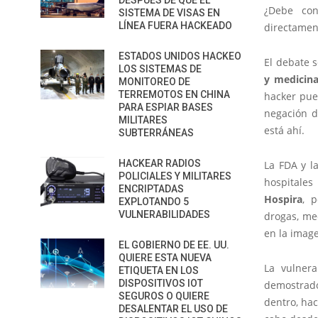
DESPUÉS DE QUE EL
¿Debe con
SISTEMA DE VISAS EN
LÍNEA FUERA HACKEADO
directamen
ESTADOS UNIDOS HACKEO
El debate 
LOS SISTEMAS DE
y medicina
MONITOREO DE
TERREMOTOS EN CHINA
hacker pue
PARA ESPIAR BASES
negación d
MILITARES
está ahí.
SUBTERRÁNEAS
HACKEAR RADIOS
La FDA y l
POLICIALES Y MILITARES
hospitales
ENCRIPTADAS
Hospira
, 
EXPLOTANDO 5
VULNERABILIDADES
drogas, me
en la imag
EL GOBIERNO DE EE. UU.
QUIERE ESTA NUEVA
La vulnera
ETIQUETA EN LOS
DISPOSITIVOS IOT
demostrado
SEGUROS O QUIERE
dentro, hac
DESALENTAR EL USO DE