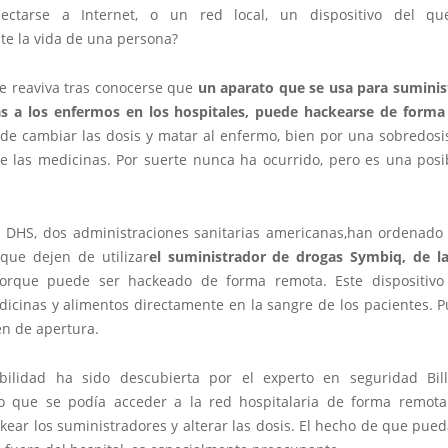
ectarse a Internet, o un red local, un dispositivo del q
te la vida de una persona?
se reaviva tras conocerse que
un aparato que se usa para suminis
s a los enfermos en los hospitales, puede hackearse de form
de cambiar las dosis y matar al enfermo, bien por una sobredosi
e las medicinas. Por suerte nunca ha ocurrido, pero es una posi
a DHS, dos administraciones sanitarias americanas,
han ordenado 
 que dejen de utilizar
el suministrador de drogas Symbiq, de l
porque puede ser hackeado de forma remota. Este dispositivo
dicinas y alimentos directamente en la sangre de los pacientes. P
en de apertura.
bilidad ha sido descubierta por el experto en seguridad Bil
 que se podía acceder a la red hospitalaria de forma remot
kear los suministradores y alterar las dosis. El hecho de que pued