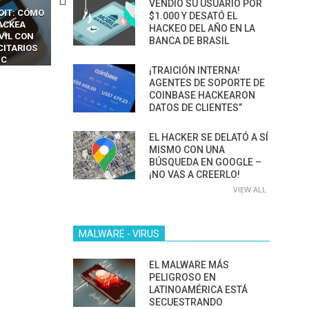
VENDIÓ SU USUARIO POR
OIT: CÓMO
CÓMO LOS HACKERS
13 TÉCNICAS
$1.000 Y DESATÓ EL
ACKEA
INTERCEPTAN OTPS Y
RIDÍCULAMENTE FÁCILE
HACKEO DEL AÑO EN LA
VIL CON
LLAMADAS MÓVILES SIN
PARA HACKEAR Y EXPLO
BANCA DE BRASIL
CITARIOS
‘HACKEAR’ — EL INCREÍBLE
NAVEGADORES DE IA
IC
PODER DE LOS SIM BOXES”
AGÉNTICA
¡TRAICIÓN INTERNA!
AGENTES DE SOPORTE DE
COINBASE HACKEARON
DATOS DE CLIENTES”
EL HACKER SE DELATÓ A SÍ
MISMO CON UNA
BÚSQUEDA EN GOOGLE –
¡NO VAS A CREERLO!
VIEW ALL
MALWARE - VIRUS
EL MALWARE MÁS
PELIGROSO EN
LATINOAMÉRICA ESTÁ
SECUESTRANDO