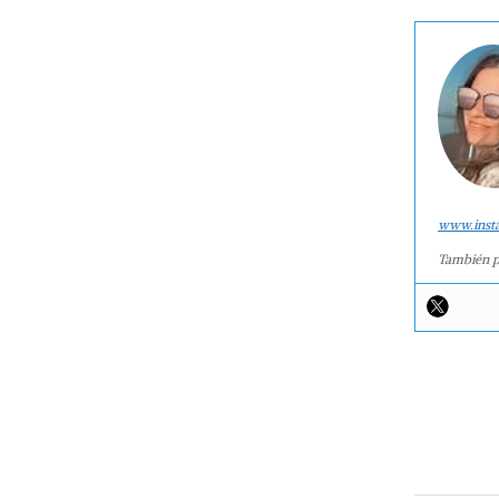
www.inst
También p