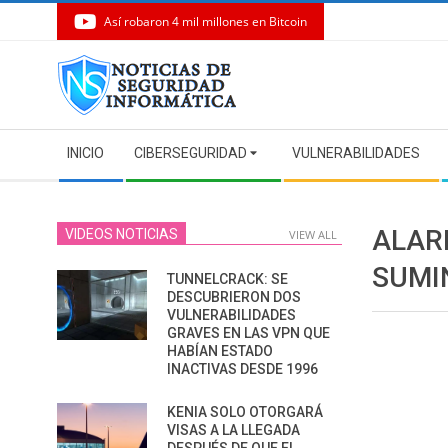
Así robaron 4 mil millones en Bitcoin
Skip
to
content
Secondary
INICIO
CIBERSEGURIDAD
VULNERABILIDADES
Navigation
Menu
ALAR
VIDEOS NOTICIAS
VIEW ALL
SUMI
TUNNELCRACK: SE
DESCUBRIERON DOS
VULNERABILIDADES
GRAVES EN LAS VPN QUE
HABÍAN ESTADO
INACTIVAS DESDE 1996
KENIA SOLO OTORGARÁ
VISAS A LA LLEGADA