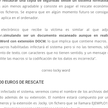
r restaurar una copia de seguridad desde un sistema formate
s aún menos agradable y consiste en pagar el rescate económ
los ficheros. Se espera que en algún momento futuro se consiga
 aplica en el ordenador.
 electrónico que recibe la víctima es similar al que ad
ón,
simulando ser un documento escaneado aunque en real
e Word con extensión DOCM
, lo que implica que contiene macros.
acros habilitadas infectará el sistema pero si no las tenemos, s
to de texto, con caracteres que no tienen sentido, y un mensaje 
ilite las macros si la codificación de los datos es incorrecta”.
00 EUROS DE RESCATE
 infectado el sistema, veremos como el nombre de los archivos de
o además de su extensión. El nombre estará compuesto por u
meros y la extensión es .locky. Un fichero que se llamara EJEMPLO