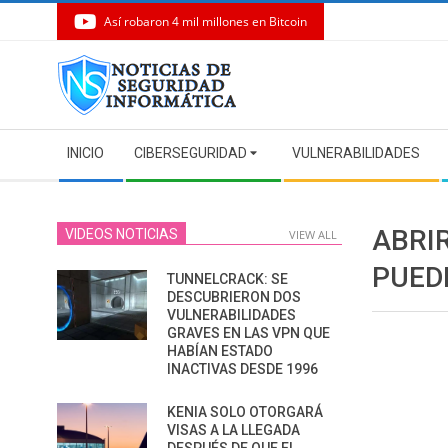
Así robaron 4 mil millones en Bitcoin
Skip
to
content
Secondary
INICIO
CIBERSEGURIDAD
VULNERABILIDADES
Navigation
Menu
ABRI
VIDEOS NOTICIAS
VIEW ALL
PUED
TUNNELCRACK: SE
DESCUBRIERON DOS
VULNERABILIDADES
GRAVES EN LAS VPN QUE
HABÍAN ESTADO
INACTIVAS DESDE 1996
KENIA SOLO OTORGARÁ
VISAS A LA LLEGADA