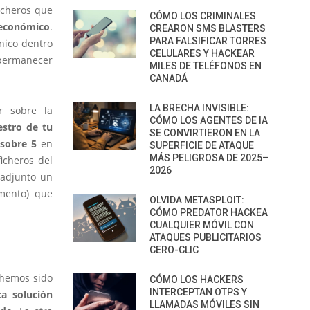
icheros que
CÓMO LOS CRIMINALES
 económico
.
CREARON SMS BLASTERS
PARA FALSIFICAR TORRES
nico dentro
CELULARES Y HACKEAR
 permanecer
MILES DE TELÉFONOS EN
CANADÁ
LA BRECHA INVISIBLE:
r sobre la
CÓMO LOS AGENTES DE IA
estro de tu
SE CONVIRTIERON EN LA
 sobre 5
en
SUPERFICIE DE ATAQUE
MÁS PELIGROSA DE 2025–
icheros del
2026
 adjunto un
mento) que
OLVIDA METASPLOIT:
CÓMO PREDATOR HACKEA
CUALQUIER MÓVIL CON
ATAQUES PUBLICITARIOS
CERO-CLIC
 hemos sido
CÓMO LOS HACKERS
INTERCEPTAN OTPS Y
ca solución
LLAMADAS MÓVILES SIN