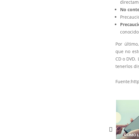
directam
No conte
Precauci
Precauci
conocidos
Por último
que no est
CD o DVD. 
tenerlos di
Fuente:htt
CÓMO LOS HACKERS
CÓMO LAVAR EL CEREBRO A
CÓMO L