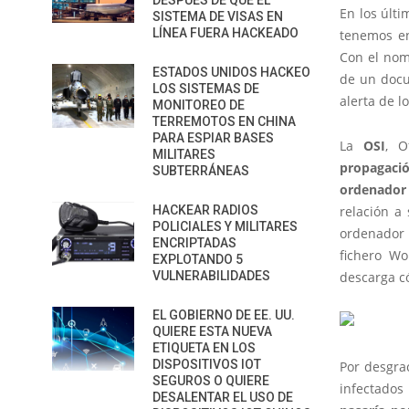
DESPUÉS DE QUE EL
En los últ
SISTEMA DE VISAS EN
LÍNEA FUERA HACKEADO
tenemos e
Con el no
ESTADOS UNIDOS HACKEO
de un doc
LOS SISTEMAS DE
alerta de l
MONITOREO DE
TERREMOTOS EN CHINA
PARA ESPIAR BASES
La
OSI
, O
MILITARES
propagaci
SUBTERRÁNEAS
ordenador
HACKEAR RADIOS
relación a
POLICIALES Y MILITARES
ordenador 
ENCRIPTADAS
fichero W
EXPLOTANDO 5
VULNERABILIDADES
descarga c
EL GOBIERNO DE EE. UU.
QUIERE ESTA NUEVA
ETIQUETA EN LOS
DISPOSITIVOS IOT
Por desgra
SEGUROS O QUIERE
infectados
DESALENTAR EL USO DE