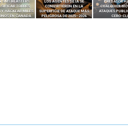
N SMS BLASTERS
LOS AGENTES DE IA SE
PREDATOR H
LSIFICAR TORRES
CONVIRTIERON EN LA
CUALQUIER MÓ
 Y HACKEAR MILES
SUPERFICIE DE ATAQUE MÁS
ATAQUES PUBLI
FONOS EN CANADÁ
PELIGROSA DE 2025–2026
CERO-CL