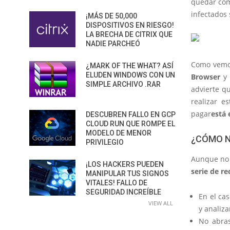
quedar c
infectados 
¡MÁS DE 50,000
DISPOSITIVOS EN RIESGO!
LA BRECHA DE CITRIX QUE
NADIE PARCHEÓ
Como vemos
¿MARK OF THE WHAT? ASÍ
ELUDEN WINDOWS CON UN
Browser
y 
SIMPLE ARCHIVO .RAR
advierte q
realizar e
pagar
está 
DESCUBREN FALLO EN GCP
CLOUD RUN QUE ROMPE EL
MODELO DE MENOR
¿CÓMO N
PRIVILEGIO
Aunque no 
¡LOS HACKERS PUEDEN
serie de r
MANIPULAR TUS SIGNOS
VITALES! FALLO DE
SEGURIDAD INCREÍBLE
En el ca
VIEW ALL
y analiza
No abra