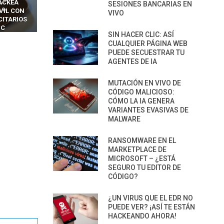
ACKEA
INTERCEPTAN OTPS Y
RIDÍCULAMENTE FÁCILE
SESIONES BANCARIAS EN
VIL CON
LLAMADAS MÓVILES SIN
PARA HACKEAR Y EXPLO
VIVO
CITARIOS
‘HACKEAR’ — EL INCREÍBLE
NAVEGADORES DE IA
IC
PODER DE LOS SIM BOXES”
AGÉNTICA
SIN HACER CLIC: ASÍ
CUALQUIER PÁGINA WEB
PUEDE SECUESTRAR TU
AGENTES DE IA
MUTACIÓN EN VIVO DE
CÓDIGO MALICIOSO:
CÓMO LA IA GENERA
VARIANTES EVASIVAS DE
MALWARE
RANSOMWARE EN EL
MARKETPLACE DE
MICROSOFT – ¿ESTÁ
SEGURO TU EDITOR DE
CÓDIGO?
¿UN VIRUS QUE EL EDR NO
PUEDE VER? ¡ASÍ TE ESTÁN
HACKEANDO AHORA!