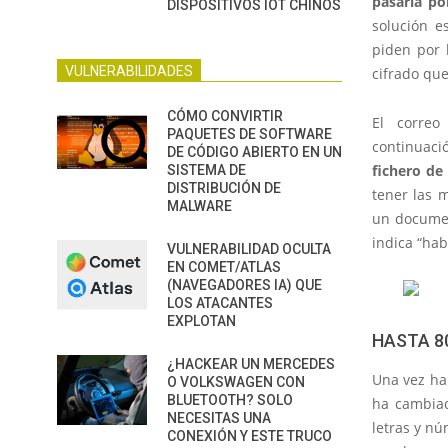
pasaría po
DISPOSITIVOS IOT CHINOS
solución e
piden por 
VULNERABILIDADES
cifrado que
CÓMO CONVIRTIR
El correo
PAQUETES DE SOFTWARE
continuaci
DE CÓDIGO ABIERTO EN UN
fichero d
SISTEMA DE
DISTRIBUCIÓN DE
tener las m
MALWARE
un documen
indica “hab
VULNERABILIDAD OCULTA
EN COMET/ATLAS
(NAVEGADORES IA) QUE
LOS ATACANTES
EXPLOTAN
HASTA 8
¿HACKEAR UN MERCEDES
Una vez ha
O VOLKSWAGEN CON
BLUETOOTH? SOLO
ha cambiad
NECESITAS UNA
letras y nú
CONEXIÓN Y ESTE TRUCO