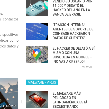
VENDIÓ SU USUARIO POR
$1.000 Y DESATÓ EL
HACKEO DEL AÑO EN LA
s.
BANCA DE BRASIL
 contactos
¡TRAICIÓN INTERNA!
AGENTES DE SOPORTE DE
COINBASE HACKEARON
ispositivos
DATOS DE CLIENTES”
pticos como
ros datos y
EL HACKER SE DELATÓ A SÍ
MISMO CON UNA
BÚSQUEDA EN GOOGLE –
¡NO VAS A CREERLO!
VIEW ALL
MALWARE - VIRUS
EL MALWARE MÁS
PELIGROSO EN
LATINOAMÉRICA ESTÁ
OIT: CÓMO
CÓMO LOS HACKERS
13 TÉCNICAS
SECUESTRANDO