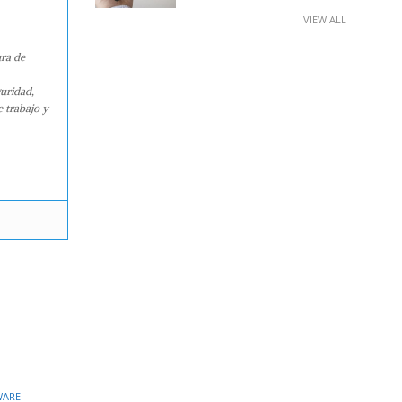
VIEW ALL
ura de
guridad,
e trabajo y
ARE