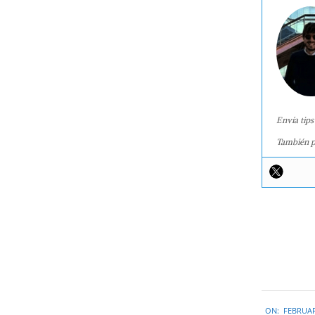
Envía tips
También p
2016-
ON:
FEBRUAR