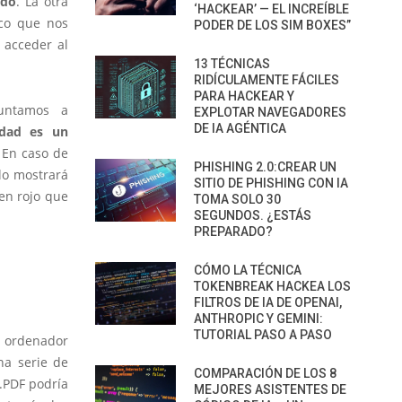
ado
. La otra
‘HACKEAR’ — EL INCREÍBLE
ico que nos
PODER DE LOS SIM BOXES”
 acceder al
13 TÉCNICAS
RIDÍCULAMENTE FÁCILES
PARA HACKEAR Y
juntamos a
EXPLOTAR NAVEGADORES
DE IA AGÉNTICA
idad es un
 En caso de
PHISHING 2.0:CREAR UN
ólo mostrará
SITIO DE PHISHING CON IA
en rojo que
TOMA SOLO 30
SEGUNDOS. ¿ESTÁS
PREPARADO?
CÓMO LA TÉCNICA
TOKENBREAK HACKEA LOS
FILTROS DE IA DE OPENAI,
ANTHROPIC Y GEMINI:
TUTORIAL PASO A PASO
l ordenador
na serie de
COMPARACIÓN DE LOS 8
1.PDF podría
MEJORES ASISTENTES DE