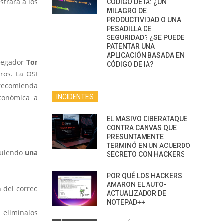
strará a los
CÓDIGO DE IA: ¿UN
MILAGRO DE
PRODUCTIVIDAD O UNA
PESADILLA DE
SEGURIDAD? ¿SE PUEDE
PATENTAR UNA
APLICACIÓN BASADA EN
vegador
Tor
CÓDIGO DE IA?
ros. La OSI
 recomienda
económica a
INCIDENTES
EL MASIVO CIBERATAQUE
CONTRA CANVAS QUE
PRESUNTAMENTE
TERMINÓ EN UN ACUERDO
guiendo
una
SECRETO CON HACKERS
POR QUÉ LOS HACKERS
AMARON EL AUTO-
n del correo
ACTUALIZADOR DE
NOTEPAD++
 elimínalos