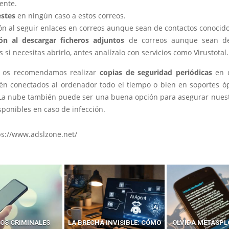
ente.
stes
en ningún caso a estos correos.
ón al seguir enlaces en correos aunque sean de contactos conocido
ón al descargar ficheros adjuntos
de correos aunque sean de
 si necesitas abrirlo, antes analízalo con servicios como Virustotal.
, os recomendamos realizar
copias de seguridad periódicas
en d
én conectados al ordenador todo el tiempo o bien en soportes ó
La nube también puede ser una buena opción para asegurar nuest
sponibles en caso de infección.
ps://www.adslzone.net/
OS CRIMINALES
LA BRECHA INVISIBLE: CÓMO
OLVIDA METASPL