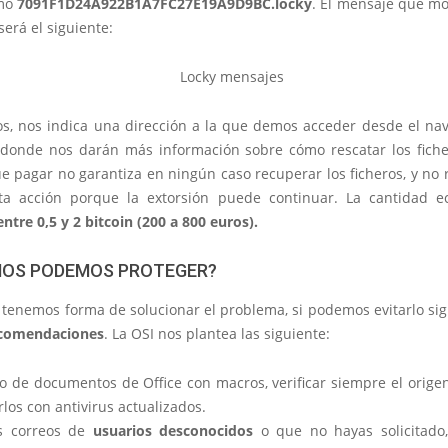
omo
7091F1D24A922B1A7FC27E19A9D9BC.locky
. El mensaje que mo
será el siguiente:
, nos indica una dirección a la que demos acceder desde el na
donde nos darán más información sobre cómo rescatar los fiche
ue pagar no garantiza en ningún caso recuperar los ficheros, y no
sta acción porque la extorsión puede continuar. La cantidad 
entre 0,5 y 2 bitcoin (200 a 800 euros).
OS PODEMOS PROTEGER?
tenemos forma de solucionar el problema, si podemos evitarlo si
ecomendaciones
. La OSI nos plantea las siguiente:
so de documentos de Office con macros, verificar siempre el orige
rlos con antivirus actualizados.
s correos de
usuarios desconocidos
o que no hayas solicitado,