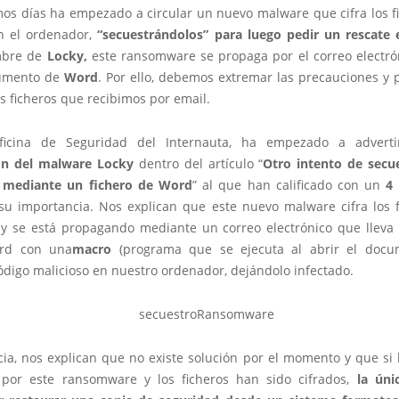
imos días ha empezado a circular un nuevo malware que cifra los f
n el ordenador,
“secuestrándolos” para luego pedir un rescate
mbre de
Locky,
este ransomware se propaga por el correo electró
umento de
Word
. Por ello, debemos extremar las precauciones y
os ficheros que recibimos por email.
ficina de Seguridad del Internauta, ha empezado a adverti
ón del malware Locky
dentro del artículo “
Otro intento de secu
 mediante un fichero de Word
” al que han calificado con un
4
 su importancia. Nos explican que este nuevo malware cifra los f
y se está propagando mediante un correo electrónico que lleva
ord con una
macro
(programa que se ejecuta al abrir el docu
ódigo malicioso en nuestro ordenador, dejándolo infectado.
cia, nos explican que no existe solución por el momento y que si
 por este ransomware y los ficheros han sido cifrados,
la úni