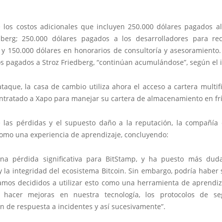
los costos adicionales que incluyen 250.000 dólares pagados a
dberg; 250.000 dólares pagados a los desarrolladores para rec
 y 150.000 dólares en honorarios de consultoría y asesoramiento. 
os pagados a Stroz Friedberg, “continúan acumulándose”, según el 
ataque, la casa de cambio utiliza ahora el acceso a cartera multif
ontratado a Xapo para manejar su cartera de almacenamiento en frí
 las pérdidas y el supuesto daño a la reputación, la compañía
como una experiencia de aprendizaje, concluyendo:
na pérdida significativa para BitStamp, y ha puesto más dud
y la integridad del ecosistema Bitcoin. Sin embargo, podría haber
tamos decididos a utilizar esto como una herramienta de aprendiz
 hacer mejoras en nuestra tecnología, los protocolos de seg
ón de respuesta a incidentes y así sucesivamente”.