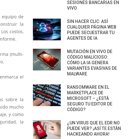
SESIONES BANCARIAS EN
VIVO
l equipo de
SIN HACER CLIC: ASÍ
onstruir la
CUALQUIER PÁGINA WEB
Los costos,
PUEDE SECUESTRAR TU
AGENTES DE IA
informe.
MUTACIÓN EN VIVO DE
irma (multi-
CÓDIGO MALICIOSO:
o.
CÓMO LA IA GENERA
VARIANTES EVASIVAS DE
MALWARE
 enmarca el
RANSOMWARE EN EL
MARKETPLACE DE
MICROSOFT – ¿ESTÁ
as sobre la
SEGURO TU EDITOR DE
 sido mucho
CÓDIGO?
aje, y como
uridad, la
¿UN VIRUS QUE EL EDR NO
PUEDE VER? ¡ASÍ TE ESTÁN
HACKEANDO AHORA!