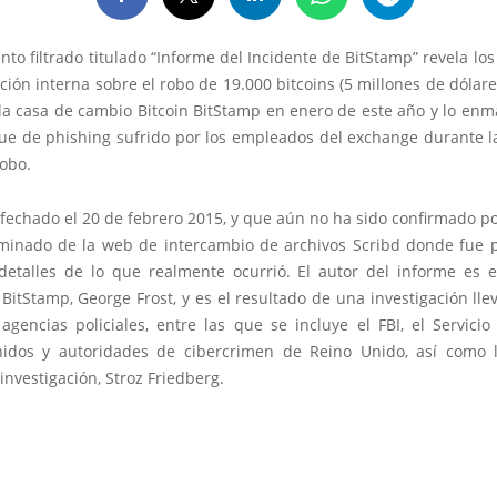
o filtrado titulado “Informe del Incidente de BitStamp” revela los
ación interna sobre el robo de 19.000 bitcoins (5 millones de dólar
 la casa de cambio Bitcoin BitStamp en enero de este año y lo enm
ue de phishing sufrido por los empleados del exchange durante 
robo.
 fechado el 20 de febrero 2015, y que aún no ha sido confirmado p
iminado de la web de intercambio de archivos Scribd donde fue p
 detalles de lo que realmente ocurrió. El autor del informe es e
BitStamp, George Frost, y es el resultado de una investigación ll
agencias policiales, entre las que se incluye el FBI, el Servici
idos y autoridades de cibercrimen de Reino Unido, así como
investigación, Stroz Friedberg.