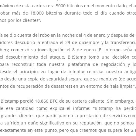
máximo de esta cartera era 5000 bitcoins en el momento dado, el a
obar más de 18.000 bitcoins durante todo el día cuando otro
os por los clientes”.
 se dio cuenta del robo en la noche del 4 de enero, y después de 
vidores descubrió la entrada el 29 de diciembre y la transferenci
dberg comenzó su investigación el 8 de enero. El informe señal
el descubrimiento del ataque, BitStamp tomó una decisión co
para reconstruir toda nuestra plataforma de negociación y l
 desde el principio, en lugar de intentar reiniciar nuestro antig
to desde una copia de seguridad segura que se mantuvo (de acue
tos de recuperación de desastres) en un entorno de ‘sala limpia’”.
 Bitstamp perdió 18.866 BTC de su cartera caliente. Sin embargo,
e esa cantidad como explica el informe: “Bitstamp ha perdid
grandes clientes que participan en la prestación de servicios co
 ha sufrido un daño significativo en su reputación, que no somos
r exactamente en este punto, pero que creemos que supera los 2 