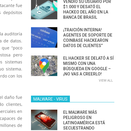
VENDIÓ SU USUARIO POR
tacante fue
$1.000 Y DESATÓ EL
HACKEO DEL AÑO EN LA
s depósitos
BANCA DE BRASIL
¡TRAICIÓN INTERNA!
la auditoría
AGENTES DE SOPORTE DE
COINBASE HACKEARON
a de datos.
DATOS DE CLIENTES”
a que “poco
stosa pero
EL HACKER SE DELATÓ A SÍ
os sistemas
MISMO CON UNA
uo sistema.
BÚSQUEDA EN GOOGLE –
¡NO VAS A CREERLO!
rdo con los
VIEW ALL
 el daño fue
MALWARE - VIRUS
o clientes,
merciales en
EL MALWARE MÁS
PELIGROSO EN
 capaces de
LATINOAMÉRICA ESTÁ
millones de
SECUESTRANDO