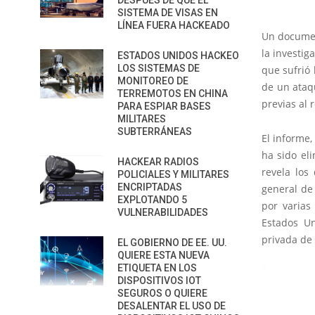
DESPUÉS DE QUE EL
SISTEMA DE VISAS EN
LÍNEA FUERA HACKEADO
Un document
la investig
ESTADOS UNIDOS HACKEO
LOS SISTEMAS DE
que sufrió
MONITOREO DE
de un ataq
TERREMOTOS EN CHINA
previas al 
PARA ESPIAR BASES
MILITARES
SUBTERRÁNEAS
El informe,
ha sido el
HACKEAR RADIOS
revela los
POLICIALES Y MILITARES
ENCRIPTADAS
general de 
EXPLOTANDO 5
por varias 
VULNERABILIDADES
Estados Un
privada de 
EL GOBIERNO DE EE. UU.
QUIERE ESTA NUEVA
ETIQUETA EN LOS
DISPOSITIVOS IOT
SEGUROS O QUIERE
DESALENTAR EL USO DE