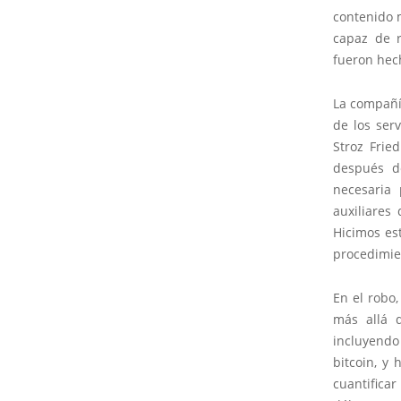
contenido 
capaz de r
fueron hech
La compañía
de los ser
Stroz Frie
después d
necesaria 
auxiliares
Hicimos es
procedimien
En el robo,
más allá d
incluyendo 
bitcoin, y
cuantifica