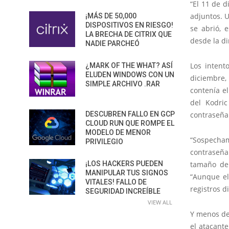
“El 11 de d
adjuntos. U
¡MÁS DE 50,000
DISPOSITIVOS EN RIESGO!
se abrió, 
LA BRECHA DE CITRIX QUE
desde la di
NADIE PARCHEÓ
Los intent
¿MARK OF THE WHAT? ASÍ
ELUDEN WINDOWS CON UN
diciembre,
SIMPLE ARCHIVO .RAR
contenía el
del Kodric
DESCUBREN FALLO EN GCP
contraseña
CLOUD RUN QUE ROMPE EL
MODELO DE MENOR
“Sospecham
PRIVILEGIO
contraseña 
¡LOS HACKERS PUEDEN
tamaño de 
MANIPULAR TUS SIGNOS
“Aunque el
VITALES! FALLO DE
registros d
SEGURIDAD INCREÍBLE
VIEW ALL
Y menos de 
el atacante