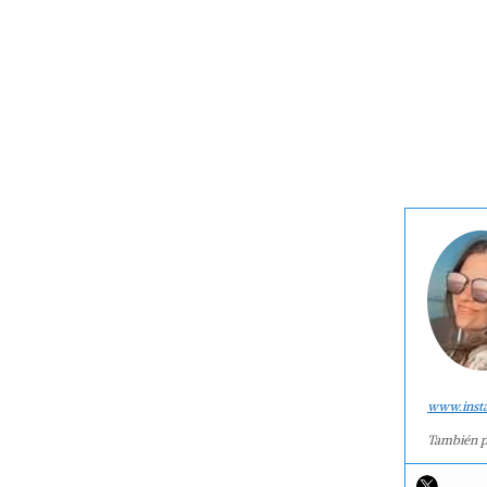
www.inst
También p