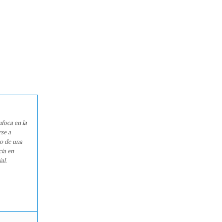
nfoca en la
rse a
ro de una
cia en
al.