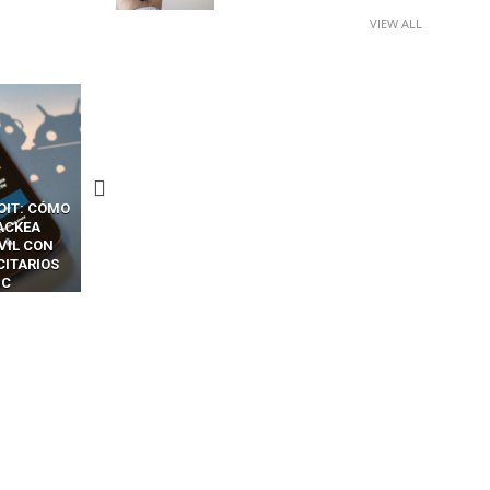
VIEW ALL
CKERS
13 TÉCNICAS
CÓMO LOS HACKERS
OTPS Y
RIDÍCULAMENTE FÁCILES
MANIPULAN GITHUB
LES SIN
PARA HACKEAR Y EXPLOTAR
COPILOT DENTRO DE VS C
INCREÍBLE
NAVEGADORES DE IA
IM BOXES”
AGÉNTICA