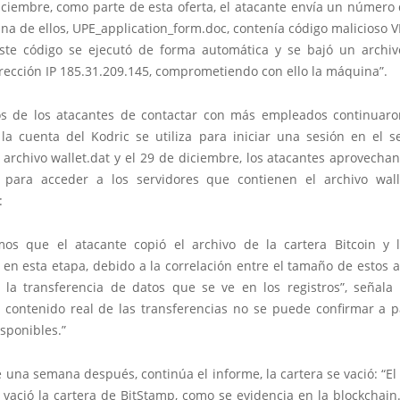
iciembre, como parte de esta oferta, el atacante envía un número
na de ellos, UPE_application_form.doc, contenía código malicioso
este código se ejecutó de forma automática y se bajó un archiv
rección IP 185.31.209.145, comprometiendo con ello la máquina”.
os de los atacantes de contactar con más empleados continuaro
 la cuenta del Kodric se utiliza para iniciar una sesión en el s
 archivo wallet.dat y el 29 de diciembre, los atacantes aprovech
 para acceder a los servidores que contienen el archivo wall
:
os que el atacante copió el archivo de la cartera Bitcoin y 
en esta etapa, debido a la correlación entre el tamaño de estos a
la transferencia de datos que se ve en los registros”, señala 
 contenido real de las transferencias no se puede confirmar a pa
isponibles.”
una semana después, continúa el informe, la cartera se vació: “El
 vació la cartera de BitStamp, como se evidencia en la blockchai