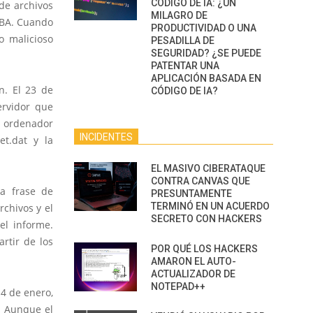
CÓDIGO DE IA: ¿UN
 de archivos
MILAGRO DE
 VBA. Cuando
PRODUCTIVIDAD O UNA
o malicioso
PESADILLA DE
SEGURIDAD? ¿SE PUEDE
PATENTAR UNA
APLICACIÓN BASADA EN
n. El 23 de
CÓDIGO DE IA?
ervidor que
an ordenador
INCIDENTES
et.dat y la
EL MASIVO CIBERATAQUE
CONTRA CANVAS QUE
la frase de
PRESUNTAMENTE
TERMINÓ EN UN ACUERDO
rchivos y el
SECRETO CON HACKERS
el informe.
rtir de los
POR QUÉ LOS HACKERS
AMARON EL AUTO-
ACTUALIZADOR DE
NOTEPAD++
 4 de enero,
n. Aunque el