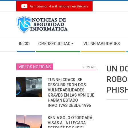
Así robaron 4 mil millones en Bitcoin
Skip
to
content
Secondary
INICIO
CIBERSEGURIDAD
VULNERABILIDADES
Navigation
Menu
UN D
VIDEOS NOTICIAS
VIEW ALL
ROBO
TUNNELCRACK: SE
DESCUBRIERON DOS
PHIS
VULNERABILIDADES
GRAVES EN LAS VPN QUE
HABÍAN ESTADO
INACTIVAS DESDE 1996
KENIA SOLO OTORGARÁ
VISAS A LA LLEGADA