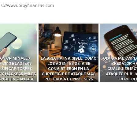
ps://www.oroyfinanzas.com
 INVISIBLE: CÓMO
OLVIDA METASPLOIT: CÓMO
CÓMO LOS HA
ENTES DE IA SE
PREDATOR HACKEA
INTERCEPTAN 
RTIERON EN LA
CUALQUIER MÓVIL CON
LLAMADAS MÓVI
IE DE ATAQUE MÁS
ATAQUES PUBLICITARIOS
‘HACKEAR’ — EL 
SA DE 2025–2026
CERO-CLIC
PODER DE LOS S