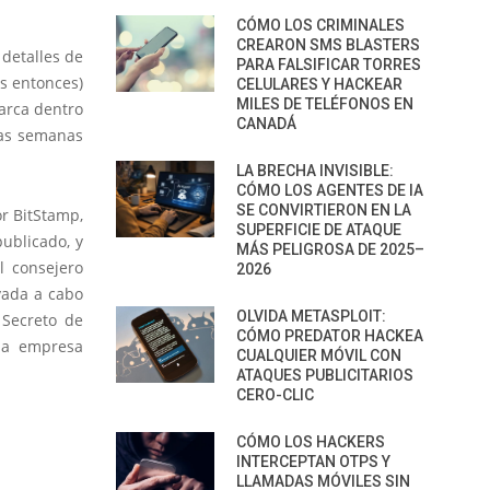
CÓMO LOS CRIMINALES
CREARON SMS BLASTERS
 detalles de
PARA FALSIFICAR TORRES
es entonces)
CELULARES Y HACKEAR
MILES DE TELÉFONOS EN
arca dentro
CANADÁ
las semanas
LA BRECHA INVISIBLE:
CÓMO LOS AGENTES DE IA
SE CONVIRTIERON EN LA
or BitStamp,
SUPERFICIE DE ATAQUE
ublicado, y
MÁS PELIGROSA DE 2025–
l consejero
2026
evada a cabo
OLVIDA METASPLOIT:
o Secreto de
CÓMO PREDATOR HACKEA
 la empresa
CUALQUIER MÓVIL CON
ATAQUES PUBLICITARIOS
CERO-CLIC
CÓMO LOS HACKERS
INTERCEPTAN OTPS Y
LLAMADAS MÓVILES SIN