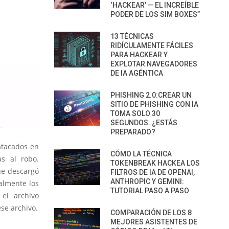
‘HACKEAR’ — EL INCREÍBLE
PODER DE LOS SIM BOXES”
13 TÉCNICAS
RIDÍCULAMENTE FÁCILES
PARA HACKEAR Y
EXPLOTAR NAVEGADORES
DE IA AGÉNTICA
PHISHING 2.0:CREAR UN
SITIO DE PHISHING CON IA
TOMA SOLO 30
SEGUNDOS. ¿ESTÁS
PREPARADO?
atacados en
CÓMO LA TÉCNICA
s al robo.
TOKENBREAK HACKEA LOS
ue descargó
FILTROS DE IA DE OPENAI,
ANTHROPIC Y GEMINI:
nalmente los
TUTORIAL PASO A PASO
el archivo
ese archivo.
COMPARACIÓN DE LOS 8
MEJORES ASISTENTES DE