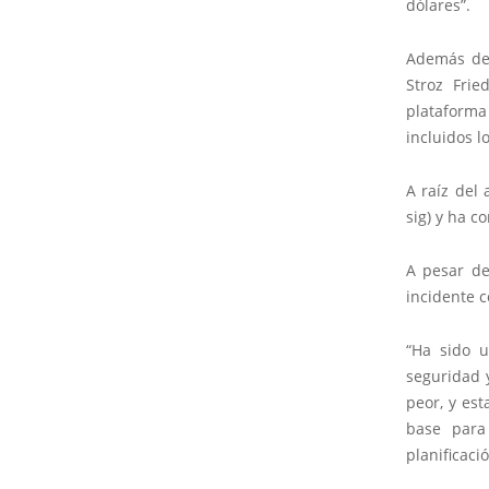
dólares”.
Además de 
Stroz Frie
plataforma
incluidos l
A raíz del 
sig) y ha c
A pesar de
incidente 
“Ha sido u
seguridad 
peor, y es
base para
planificaci