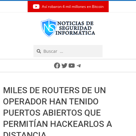
Así robaron 4 mil millones en Bitcoin
Skip
to
content
Search
Secondary
Facebook
Twitter
YouTube
Telegram
Navigation
Menu
MILES DE ROUTERS DE UN
OPERADOR HAN TENIDO
PUERTOS ABIERTOS QUE
PERMITÍAN HACKEARLOS A
DISTANCIA