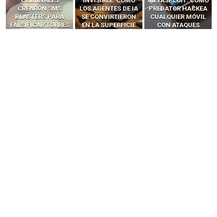
INVISIBLE: CÓMO
METASPLOIT: CÓMO
INTERCEPTAN OTPS
LOS AGENTES DE IA
PREDATOR HACKEA
Y LLAMADAS
SE CONVIRTIERON
CUALQUIER MÓVIL
MÓVILES SIN
EN LA SUPERFICIE
CON ATAQUES
‘HACKEAR’ — EL
DE ATAQUE MÁS
PUBLICITARIOS
INCREÍBLE PODER DE
PELIGROSA DE
CERO-CLIC
LOS SIM BOXES”
2025–2026