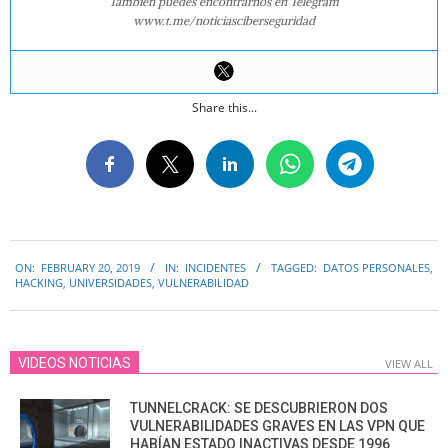
También puedes encontrarnos en Telegram
www.t.me/noticiasciberseguridad
Share this...
2019-
ON:
FEBRUARY 20, 2019
IN:
INCIDENTES
TAGGED:
DATOS PERSONALES
,
02-
HACKING
,
UNIVERSIDADES
,
VULNERABILIDAD
20
VIDEOS NOTICIAS
VIEW ALL
TUNNELCRACK: SE DESCUBRIERON DOS
VULNERABILIDADES GRAVES EN LAS VPN QUE
HABÍAN ESTADO INACTIVAS DESDE 1996