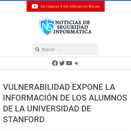
Así robaron 4 mil millones en Bitcoin
Skip
to
content
Search
Secondary
Facebook
Twitter
YouTube
Telegram
Navigation
Menu
VULNERABILIDAD EXPONE LA
INFORMACIÓN DE LOS ALUMNOS
DE LA UNIVERSIDAD DE
STANFORD