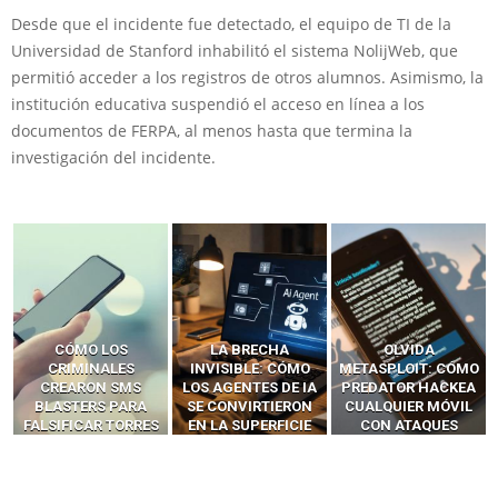
Desde que el incidente fue detectado, el equipo de TI de la
Universidad de Stanford inhabilitó el sistema NolijWeb, que
permitió acceder a los registros de otros alumnos. Asimismo, la
institución educativa suspendió el acceso en línea a los
documentos de FERPA, al menos hasta que termina la
investigación del incidente.
LA BRECHA
OLVIDA
CÓMO LOS HACKERS
INVISIBLE: CÓMO
METASPLOIT: CÓMO
INTERCEPTAN OTPS
LOS AGENTES DE IA
PREDATOR HACKEA
Y LLAMADAS
SE CONVIRTIERON
CUALQUIER MÓVIL
MÓVILES SIN
EN LA SUPERFICIE
CON ATAQUES
‘HACKEAR’ — EL
DE ATAQUE MÁS
PUBLICITARIOS
INCREÍBLE PODER DE
PELIGROSA DE
CERO-CLIC
LOS SIM BOXES”
2025–2026