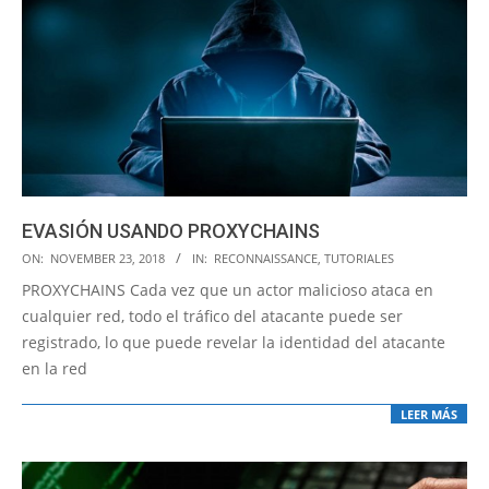
EVASIÓN USANDO PROXYCHAINS
2018-
ON:
NOVEMBER 23, 2018
IN:
RECONNAISSANCE
,
TUTORIALES
11-
PROXYCHAINS Cada vez que un actor malicioso ataca en
23
cualquier red, todo el tráfico del atacante puede ser
registrado, lo que puede revelar la identidad del atacante
en la red
LEER MÁS