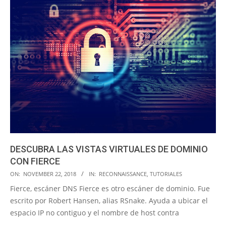
DESCUBRA LAS VISTAS VIRTUALES DE DOMINIO
CON FIERCE
2018-
ON:
NOVEMBER 22, 2018
IN:
RECONNAISSANCE
,
TUTORIALES
11-
Fierce, escáner DNS Fierce es otro escáner de dominio. Fue
22
escrito por Robert Hansen, alias RSnake. Ayuda a ubicar el
espacio IP no contiguo y el nombre de host contra