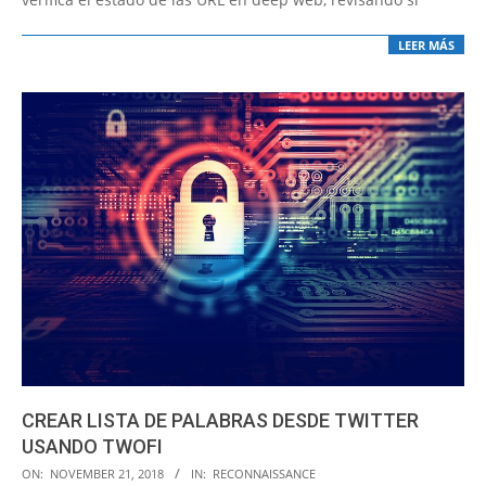
LEER MÁS
CREAR LISTA DE PALABRAS DESDE TWITTER
USANDO TWOFI
2018-
ON:
NOVEMBER 21, 2018
IN:
RECONNAISSANCE