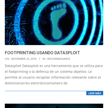
FOOTPRINTING USANDO DATASPLOIT
2018-
ON:
NOVEMBER 23, 2018
IN:
RECONNAISSANCE
11-
Datasploit Datasploit es una herramienta que se utiliza para
23
el footprinting o la defensa de un sistema objetivo. Le
permite al usuario recopilar información relevante sobre el
dominio/correo electrónico/número de
LEER MÁS