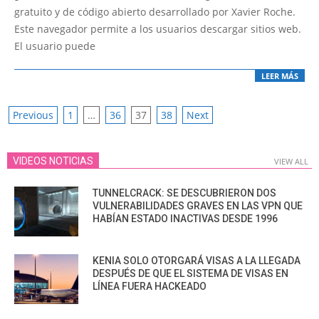
17
gratuito y de código abierto desarrollado por Xavier Roche.
Este navegador permite a los usuarios descargar sitios web.
El usuario puede
LEER MÁS
POSTS
Previous
1
…
36
37
38
Next
PAGINATION
VIDEOS NOTICIAS
VIEW ALL
TUNNELCRACK: SE DESCUBRIERON DOS
VULNERABILIDADES GRAVES EN LAS VPN QUE
HABÍAN ESTADO INACTIVAS DESDE 1996
KENIA SOLO OTORGARÁ VISAS A LA LLEGADA
DESPUÉS DE QUE EL SISTEMA DE VISAS EN
LÍNEA FUERA HACKEADO