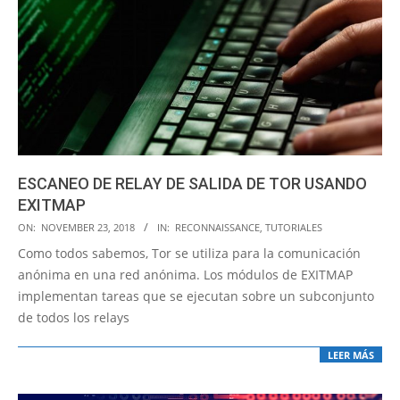
ESCANEO DE RELAY DE SALIDA DE TOR USANDO
EXITMAP
2018-
ON:
NOVEMBER 23, 2018
IN:
RECONNAISSANCE
,
TUTORIALES
11-
Como todos sabemos, Tor se utiliza para la comunicación
23
anónima en una red anónima. Los módulos de EXITMAP
implementan tareas que se ejecutan sobre un subconjunto
de todos los relays
LEER MÁS