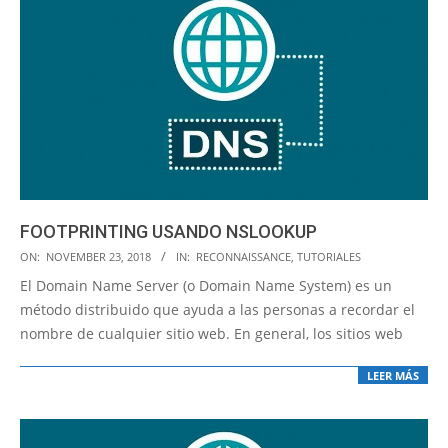
FOOTPRINTING USANDO NSLOOKUP
2018-
ON:
NOVEMBER 23, 2018
IN:
RECONNAISSANCE
,
TUTORIALES
11-
El Domain Name Server (o Domain Name System) es un
23
método distribuido que ayuda a las personas a recordar el
nombre de cualquier sitio web. En general, los sitios web
LEER MÁS