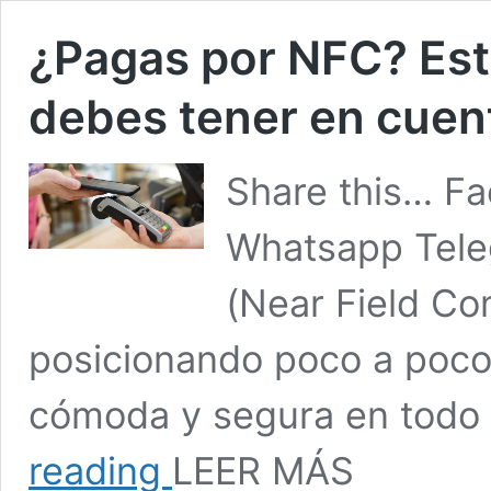
¿Pagas por NFC? Esto
debes tener en cuen
Share this… Fa
Whatsapp Tel
(Near Field Co
posicionando poco a poc
cómoda y segura en todo
¿Pagas
reading
LEER MÁS
por