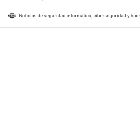
NFC?
Estos
Noticias de seguridad informática, ciberseguridad y hac
son
los
peligros
que
debes
tener
en
cuenta